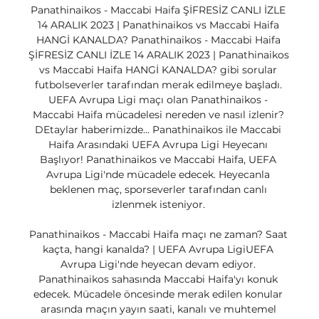
Panathinaikos - Maccabi Haifa ŞİFRESİZ CANLI İZLE 
14 ARALIK 2023 | Panathinaikos vs Maccabi Haifa 
HANGİ KANALDA? Panathinaikos - Maccabi Haifa 
ŞİFRESİZ CANLI İZLE 14 ARALIK 2023 | Panathinaikos 
vs Maccabi Haifa HANGİ KANALDA? gibi sorular 
futbolseverler tarafından merak edilmeye başladı. 
UEFA Avrupa Ligi maçı olan Panathinaikos - 
Maccabi Haifa mücadelesi nereden ve nasıl izlenir? 
DEtaylar haberimizde... Panathinaikos ile Maccabi 
Haifa Arasındaki UEFA Avrupa Ligi Heyecanı 
Başlıyor! Panathinaikos ve Maccabi Haifa, UEFA 
Avrupa Ligi'nde mücadele edecek. Heyecanla 
beklenen maç, sporseverler tarafından canlı 
izlenmek isteniyor. 

Panathinaikos - Maccabi Haifa maçı ne zaman? Saat 
kaçta, hangi kanalda? | UEFA Avrupa LigiUEFA 
Avrupa Ligi'nde heyecan devam ediyor. 
Panathinaikos sahasında Maccabi Haifa'yı konuk 
edecek. Mücadele öncesinde merak edilen konular 
arasında maçın yayın saati, kanalı ve muhtemel 