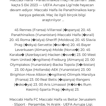
Maccabi Haifa - Panathinaikos maçı ne zaman? Saat 
kaçta 5 Eki 2023 — UEFA Avrupa Ligi'nde heyecan 
devam ediyor. Maccabi Haifa ile Panathinaikos karşı 
karşıya gelecek. Maç ile ilgili birçok bilgi 
araştırılıyor ...

45 Rennes (Fransa)-Villarreal (�spanya) 20. 45 
Panathinaikos (Yunanistan)-Maccabi Haifa (�srail) 
20. 45 Roma (�talya)-Sheriff (Moldova) 20. 45 Slavia 
Prag (�ekya)-Servette (�svi�re) 20. 45 Bayer 
Leverkusen (Almanya)-Molde (Norve�) 20. 45 
Karaba� (Azerbaycan)-Hacken (�sve�) 23. 00 West 
Ham United (�ngiltere)-Freiburg (Almanya) 23. 00 
Olympiakos (Yunanistan)-Backa Topola (S�rbistan) 
23. 00 Ajax (Hollanda)-AEK (Yunanistan) 23. 00 
Brighton Hove Albion (�ngiltere)-Olimpik Marsilya 
(Fransa) 23. 00 Real Betis (�spanya)-Rangers 
(�sko�ya) 23. 00 Aris Limassol (K�br�s Rum 
Kesimi)-Sparta Prag (�ekya) 23. 

Maccabi Haifa FC Maccabi Haifa vs Beitar Jerusalem 
· 5Sport · Perşembe, 14 Aralık · UEFA Avrupa Ligi. 