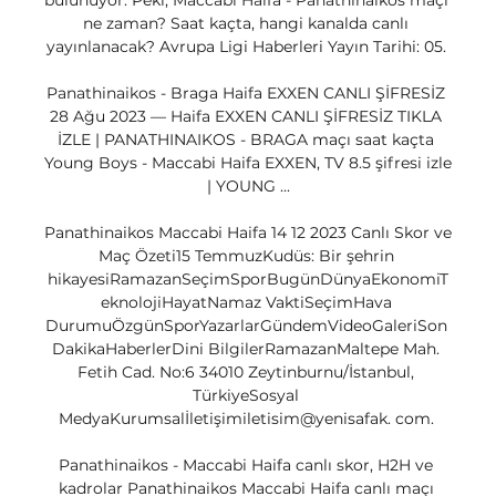
bulunuyor. Peki, Maccabi Haifa - Panathinaikos maçı 
ne zaman? Saat kaçta, hangi kanalda canlı 
yayınlanacak? Avrupa Ligi Haberleri Yayın Tarihi: 05. 

Panathinaikos - Braga Haifa EXXEN CANLI ŞİFRESİZ 
28 Ağu 2023 — Haifa EXXEN CANLI ŞİFRESİZ TIKLA 
İZLE | PANATHINAIKOS - BRAGA maçı saat kaçta 
Young Boys - Maccabi Haifa EXXEN, TV 8.5 şifresi izle 
| YOUNG ...

Panathinaikos Maccabi Haifa 14 12 2023 Canlı Skor ve 
Maç Özeti15 TemmuzKudüs: Bir şehrin 
hikayesiRamazanSeçimSporBugünDünyaEkonomiT
eknolojiHayatNamaz VaktiSeçimHava 
DurumuÖzgünSporYazarlarGündemVideoGaleriSon 
DakikaHaberlerDini BilgilerRamazanMaltepe Mah. 
Fetih Cad. No:6 34010 Zeytinburnu/İstanbul, 
TürkiyeSosyal 
MedyaKurumsalİletişimiletisim@yenisafak. com. 

Panathinaikos - Maccabi Haifa canlı skor, H2H ve 
kadrolar Panathinaikos Maccabi Haifa canlı maçı 