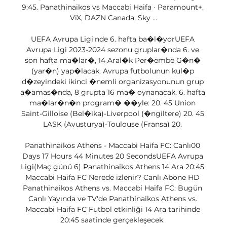
9:45. Panathinaikos vs Maccabi Haifa · Paramount+, 
ViX, DAZN Canada, Sky ...

UEFA Avrupa Ligi'nde 6. hafta ba�l�yorUEFA 
Avrupa Ligi 2023-2024 sezonu gruplar�nda 6. ve 
son hafta ma�lar�, 14 Aral�k Per�embe G�n� 
(yar�n) yap�lacak. Avrupa futbolunun kul�p 
d�zeyindeki ikinci �nemli organizasyonunun grup 
a�amas�nda, 8 grupta 16 ma� oynanacak. 6. hafta 
ma�lar�n�n program� ��yle: 20. 45 Union 
Saint-Gilloise (Bel�ika)-Liverpool (�ngiltere) 20. 45 
LASK (Avusturya)-Toulouse (Fransa) 20. 

Panathinaikos Athens - Maccabi Haifa FC: Canlı00 
Days 17 Hours 44 Minutes 20 SecondsUEFA Avrupa 
Ligi(Maç günü 6) Panathinaikos Athens 14 Ara 20:45 
Maccabi Haifa FC Nerede izlenir? Canlı Abone HD 
Panathinaikos Athens vs. Maccabi Haifa FC: Bugün 
Canlı Yayında ve TV'de Panathinaikos Athens vs. 
Maccabi Haifa FC Futbol etkinliği 14 Ara tarihinde 
20:45 saatinde gerçekleşecek. 
