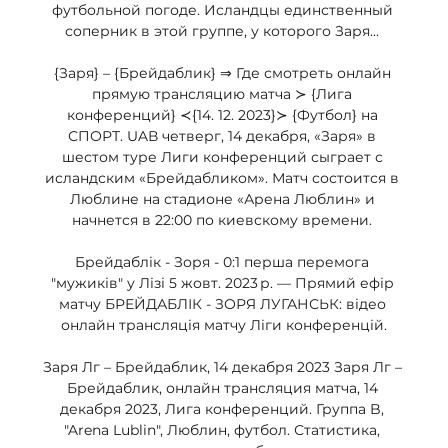
футбольной погоде. Исландцы единственный 
соперник в этой группе, у которого Заря... 

{Заря} – {Брейдаблик} ⇒ Где смотреть онлайн 
прямую трансляцию матча ≻ {Лига 
конференций} ≺{14. 12. 2023}≻ {Футбол} на 
СПОРТ. UAВ четверг, 14 декабря, «Заря» в 
шестом туре Лиги конференций сыграет с 
исландским «Брейдабликом». Матч состоится в 
Люблине на стадионе «Арена Люблин» и 
начнется в 22:00 по киевскому времени. 

Брейдаблік - Зоря - 0:1 перша перемога 
"мужиків" у Лізі 5 жовт. 2023 р. — Прямий ефір 
матчу БРЕЙДАБЛІК - ЗОРЯ ЛУГАНСЬК: відео 
онлайн трансляція матчу Ліги конференцій.

Заря Лг – Брейдаблик, 14 декабря 2023 Заря Лг – 
Брейдаблик, онлайн трансляция матча, 14 
декабря 2023, Лига конференций. Группа B, 
"Arena Lublin", Люблин, футбол. Статистика, 