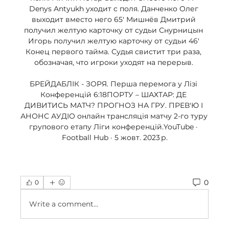
Denys Antyukh уходит с поля. Данченко Олег 
выходит вместо него 65' Мишнёв Дмитрий 
получил желтую карточку от судьи Снурницын 
Игорь получил желтую карточку от судьи 46' 
Конец первого тайма. Судья свистит три раза, 
обозначая, что игроки уходят на перерыв. 

БРЕЙДАБЛІК - ЗОРЯ. Перша перемога у Лізі 
Конференцій 6:18ПОРТУ – ШАХТАР: ДЕ 
ДИВИТИСЬ МАТЧ? ПРОГНОЗ НА ГРУ. ПРЕВ'Ю І 
АНОНС АУДІО онлайн трансляція матчу 2-го туру 
групового етапу Ліги конференцій.YouTube · 
Football Hub · 5 жовт. 2023 р.
0
0
Write a comment...