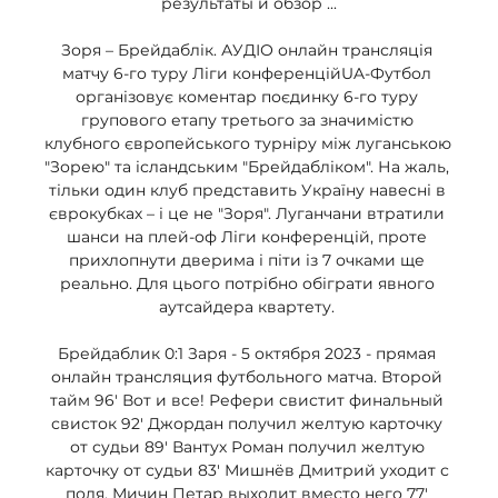
результаты и обзор ...

Зоря – Брейдаблік. АУДІО онлайн трансляція 
матчу 6-го туру Ліги конференційUA-Футбол 
організовує коментар поєдинку 6-го туру 
групового етапу третього за значимістю 
клубного європейського турніру між луганською 
"Зорею" та ісландським "Брейдабліком". На жаль, 
тільки один клуб представить Україну навесні в 
єврокубках – і це не "Зоря". Луганчани втратили 
шанси на плей-оф Ліги конференцій, проте 
прихлопнути дверима і піти із 7 очками ще 
реально. Для цього потрібно обіграти явного 
аутсайдера квартету. 

Брейдаблик 0:1 Заря - 5 октября 2023 - прямая 
онлайн трансляция футбольного матча. Второй 
тайм 96' Вот и все! Рефери свистит финальный 
свисток 92' Джордан получил желтую карточку 
от судьи 89' Вантух Роман получил желтую 
карточку от судьи 83' Мишнёв Дмитрий уходит с 
поля. Мичин Петар выходит вместо него 77' 