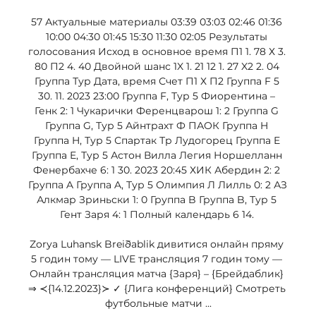
57 Актуальные материалы 03:39 03:03 02:46 01:36 
10:00 04:30 01:45 15:30 11:30 02:05 Результаты 
голосования Исход в основное время П1 1. 78 Х 3. 
80 П2 4. 40 Двойной шанс 1X 1. 21 12 1. 27 X2 2. 04 
Группа Тур Дата, время Счет П1 Х П2 Группа F 5 
30. 11. 2023 23:00 Группа F, Тур 5 Фиорентина – 
Генк 2: 1 Чукарички Ференцварош 1: 2 Группа G 
Группа G, Тур 5 Айнтрахт Ф ПАОК Группа H 
Группа H, Тур 5 Спартак Тр Лудогорец Группа E 
Группа E, Тур 5 Астон Вилла Легия Норшелланн 
Фенербахче 6: 1 30. 2023 20:45 ХИК Абердин 2: 2 
Группа A Группа A, Тур 5 Олимпия Л Лилль 0: 2 АЗ 
Алкмар Зриньски 1: 0 Группа B Группа B, Тур 5 
Гент Заря 4: 1 Полный календарь 6 14. 

Zorya Luhansk Breiðablik дивитися онлайн пряму 
5 годин тому — LIVE трансляция 7 годин тому — 
Онлайн трансляция матча {Заря} – {Брейдаблик} 
⇒ ≺{14.12.2023}≻ ✓ {Лига конференций} Смотреть 
футбольные матчи ...
