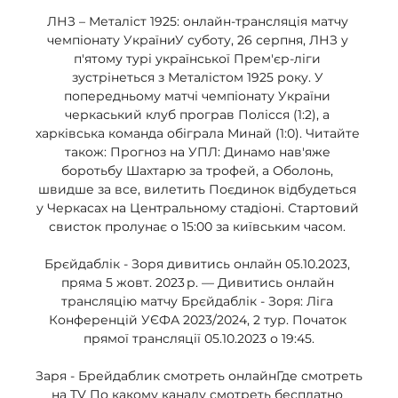
ЛНЗ – Металіст 1925: онлайн-трансляція матчу 
чемпіонату УкраїниУ суботу, 26 серпня, ЛНЗ у 
п'ятому турі української Прем'єр-ліги 
зустрінеться з Металістом 1925 року. У 
попередньому матчі чемпіонату України 
черкаський клуб програв Полісся (1:2), а 
харківська команда обіграла Минай (1:0). Читайте 
також: Прогноз на УПЛ: Динамо нав'яже 
боротьбу Шахтарю за трофей, а Оболонь, 
швидше за все, вилетить Поєдинок відбудеться 
у Черкасах на Центральному стадіоні. Стартовий 
свисток пролунає о 15:00 за київським часом. 

Брєйдаблік - Зоря дивитись онлайн 05.10.2023, 
пряма 5 жовт. 2023 р. — Дивитись онлайн 
трансляцію матчу Брєйдаблік - Зоря: Ліга 
Конференцій УЄФА 2023/2024, 2 тур. Початок 
прямої трансляції 05.10.2023 о 19:45.

Заря - Брейдаблик смотреть онлайнГде смотреть 
на TV По какому каналу смотреть бесплатно 