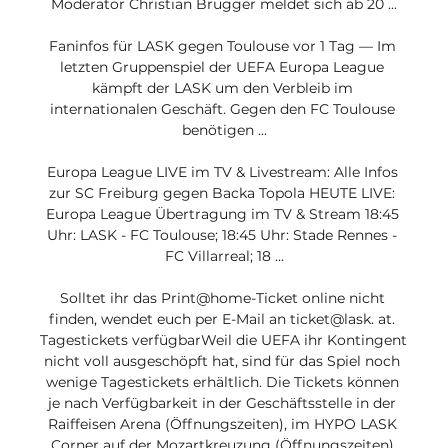
Moderator Christian Brugger meldet sich ab 20 ...

Faninfos für LASK gegen Toulouse vor 1 Tag — Im 
letzten Gruppenspiel der UEFA Europa League 
kämpft der LASK um den Verbleib im 
internationalen Geschäft. Gegen den FC Toulouse 
benötigen ...

Europa League LIVE im TV & Livestream: Alle Infos 
zur SC Freiburg gegen Backa Topola HEUTE LIVE: 
Europa League Übertragung im TV & Stream 18:45 
Uhr: LASK - FC Toulouse; 18:45 Uhr: Stade Rennes - 
FC Villarreal; 18 ...

Solltet ihr das Print@home-Ticket online nicht 
finden, wendet euch per E-Mail an ticket@lask. at. 
Tagestickets verfügbarWeil die UEFA ihr Kontingent 
nicht voll ausgeschöpft hat, sind für das Spiel noch 
wenige Tagestickets erhältlich. Die Tickets können 
je nach Verfügbarkeit in der Geschäftsstelle in der 
Raiffeisen Arena (Öffnungszeiten), im HYPO LASK 
Corner auf der Mozartkreuzung (Öffnungszeiten) 