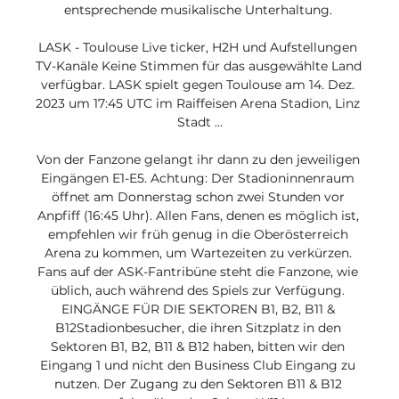
entsprechende musikalische Unterhaltung. 

LASK - Toulouse Live ticker, H2H und Aufstellungen 
TV-Kanäle Keine Stimmen für das ausgewählte Land 
verfügbar. LASK spielt gegen Toulouse am 14. Dez. 
2023 um 17:45 UTC im Raiffeisen Arena Stadion, Linz 
Stadt ...

Von der Fanzone gelangt ihr dann zu den jeweiligen 
Eingängen E1-E5. Achtung: Der Stadioninnenraum 
öffnet am Donnerstag schon zwei Stunden vor 
Anpfiff (16:45 Uhr). Allen Fans, denen es möglich ist, 
empfehlen wir früh genug in die Oberösterreich 
Arena zu kommen, um Wartezeiten zu verkürzen. 
Fans auf der ASK-Fantribüne steht die Fanzone, wie 
üblich, auch während des Spiels zur Verfügung. 
EINGÄNGE FÜR DIE SEKTOREN B1, B2, B11 & 
B12Stadionbesucher, die ihren Sitzplatz in den 
Sektoren B1, B2, B11 & B12 haben, bitten wir den 
Eingang 1 und nicht den Business Club Eingang zu 
nutzen. Der Zugang zu den Sektoren B11 & B12 