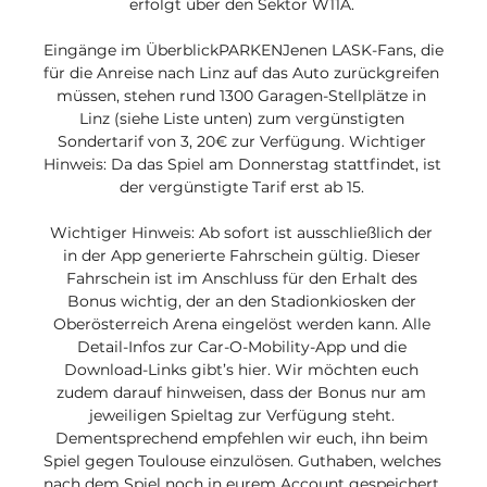
erfolgt über den Sektor W11A. 

Eingänge im ÜberblickPARKENJenen LASK-Fans, die 
für die Anreise nach Linz auf das Auto zurückgreifen 
müssen, stehen rund 1300 Garagen-Stellplätze in 
Linz (siehe Liste unten) zum vergünstigten 
Sondertarif von 3, 20€ zur Verfügung. Wichtiger 
Hinweis: Da das Spiel am Donnerstag stattfindet, ist 
der vergünstigte Tarif erst ab 15. 

Wichtiger Hinweis: Ab sofort ist ausschließlich der 
in der App generierte Fahrschein gültig. Dieser 
Fahrschein ist im Anschluss für den Erhalt des 
Bonus wichtig, der an den Stadionkiosken der 
Oberösterreich Arena eingelöst werden kann. Alle 
Detail-Infos zur Car-O-Mobility-App und die 
Download-Links gibt’s hier. Wir möchten euch 
zudem darauf hinweisen, dass der Bonus nur am 
jeweiligen Spieltag zur Verfügung steht. 
Dementsprechend empfehlen wir euch, ihn beim 
Spiel gegen Toulouse einzulösen. Guthaben, welches 
nach dem Spiel noch in eurem Account gespeichert 