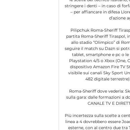
stringere i denti – in caso di for
– per affiancare in difesa Llor
d’azione a
Pilipchuk Roma-Sheriff Tiraspo
partita Roma-Sheriff Tiraspol, 
allo stadio “Olimpico” di Rom
seguire il match su Dazn si potrà
tablet, smartphone e pc o le 
Playstation 4/5 o Xbox (One, On
dispositivo Amazon Fire TV St
visibile sui canali Sky Sport U
482 digitale terrestre)
Roma-Sheriff dove vederla: Sk
sulla gara: dalle formazioni a 
CANALE TV E DIRETTA
Più incertezza sulla scelte a ce
linea a 4 dovrebbero essere Joa
esterne, con al centro due tra 