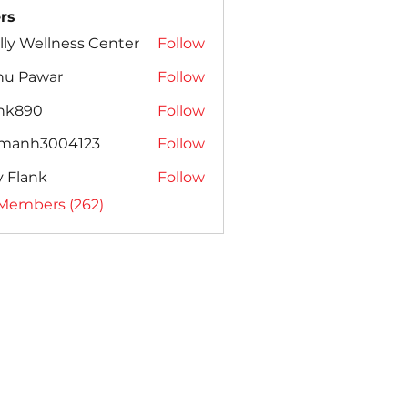
rs
lly Wellness Center
Follow
nu Pawar
Follow
ank890
Follow
amanh3004123
Follow
h3004123
ly Flank
Follow
 Members (262)