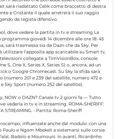
fait sarà riadattato Celik come braccetto di destra 
ente e Cristante il quale arretrerà il suo raggio 
gendo da regista difensivo. 

l, dove vedere la partita in tv e streaming La 
in programma giovedì 14 dicembre alle ore 18. 45 
a, sarà trasmessa sia da Dazn che da Sky. Per 
 utilizzare l'apposita app scaricabile su Smart tv, 
televisioni collegate a TimVisionBox, console 
e S, One X, Series X, Series S) o, ancora, ad un 
ick o Google Chromecast. Su Sky la sfida sarà 
no (numero 201 e 239 del satellite, numero 472 e 
 e Sky Sport (numero 252 del satellite). 

y, NOW o DAZN? Canale tv 2 giorni fa — Tutto 
dove vederla in tv e in streaming. ROMA-SHERIFF: 
 STREAMING. • Partita: Roma-Sheriff

ntrocampo, influenzate anche dal modulo: con una 
o Paulo e Ngom Mbekeli a sistemarsi sulle corsie 
Talal, Badolo e Moumouni. In avanti, Ricardinho 