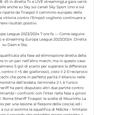
. 45 in diretta Tv e LIVE streamingLa gara verrà 
ile anche su Sky sui canali Sky Sport Uno e sul 
riparte da Tiraspol il cammino europeo della 
a vittoria contro l'Empoli vogliono continuare a 
ere risultati positivi. 

ropa League 2023/2024 7 ore fa — Come seguire 
rio e streaming Europa League 2023/2024. Diretta 
su Dazn e Sky.

ualificata alla fase ad eliminazione diretta della 
 in un pari nell’altro match, ma in questo caso 
almeno 5 gol di scarto per superare la differenza 
contro il +5 dei giallorossi), visto il 2-0 reciproco 
hi che pone in perfetta parità il bilancio nelle 
nsnistria dell’andata, terminata 2-1, è l’unico 
heriff ha però disputato altri due partite contro 
trambi i confronti con l’Inter nella fase a gironi 
Roma-Sheriff Tiraspol, le scelte di Mourinho La 
x per una lesione al flessore della coscia) ed i 
a cui si somma la squalifica di Ndicka – limitano 
, con il secondo che potrebbe essere costretto a 