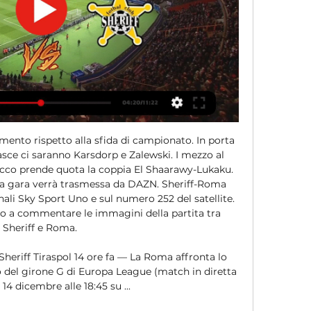
nto rispetto alla sfida di campionato. In porta 
fasce ci saranno Karsdorp e Zalewski. I mezzo al 
acco prende quota la coppia El Shaarawy-Lukaku. 
 gara verrà trasmessa da DAZN. Sheriff-Roma 
nali Sky Sport Uno e sul numero 252 del satellite. 
o a commentare le immagini della partita tra 
Sheriff e Roma. 

heriff Tiraspol 14 ore fa — La Roma affronta lo 
no del girone G di Europa League (match in diretta 
14 dicembre alle 18:45 su ...
