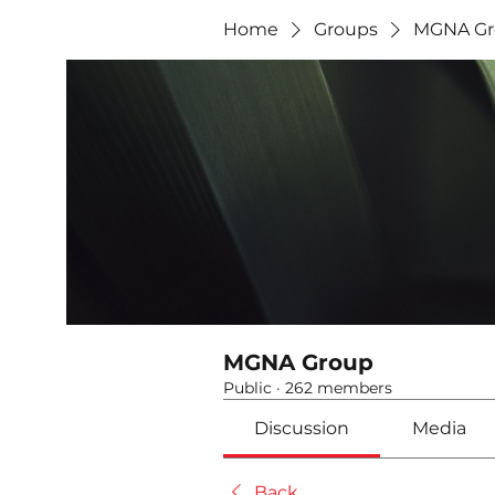
Home
Groups
MGNA Gr
MGNA Group
Public
·
262 members
Discussion
Media
Back