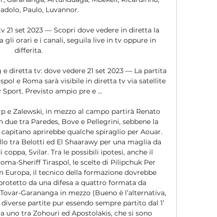
Badolo, Paulo, Luvannor. 

v 21 set 2023 — Scopri dove vedere in diretta la 
gli orari e i canali, seguila live in tv oppure in 
differita.

e diretta tv: dove vedere 21 set 2023 — La partita 
pol e Roma sarà visibile in diretta tv via satellite 
 Sport. Previsto ampio pre e ...

orp e Zalewski, in mezzo al campo partirà Renato 
due tra Paredes, Bove e Pellegrini, sebbene la 
il capitano aprirebbe qualche spiraglio per Aouar. 
lo tra Belotti ed El Shaarawy per una maglia da 
di coppa, Svilar. Tra le possibili ipotesi, anche il 
Roma-Sheriff Tiraspol, le scelte di Pilipchuk Per 
n Europa, il tecnico della formazione dovrebbe 
 protetto da una difesa a quattro formata da 
 Tovar-Garananga in mezzo (Bueno è l’alternativa, 
diverse partite pur essendo sempre partito dal 1’ 
a uno tra Zohouri ed Apostolakis, che si sono 