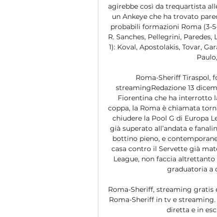
agirebbe così da trequartista all
un Ankeye che ha trovato parecc
probabili formazioni Roma (3-5-2
R. Sanches, Pellegrini, Paredes, L
1): Koval, Apostolakis, Tovar, G
Paulo,
Roma-Sheriff Tiraspol, f
streamingRedazione 13 dicembr
Fiorentina che ha interrotto l
coppa, la Roma è chiamata torna
chiudere la Pool G di Europa Le
già superato all’andata e fanali
bottino pieno, e contemporanea
casa contro il Servette già ma
League, non faccia altrettanto 
graduatoria a d
Roma-Sheriff, streaming gratis 
Roma-Sheriff in tv e streaming. L
diretta e in es