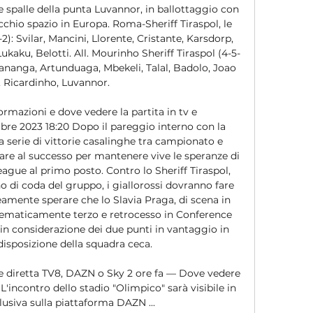
e spalle della punta Luvannor, in ballottaggio con 
hio spazio in Europa. Roma-Sheriff Tiraspol, le 
): Svilar, Mancini, Llorente, Cristante, Karsdorp, 
ukaku, Belotti. All. Mourinho Sheriff Tiraspol (4-5-
arananga, Artunduaga, Mbekeli, Talal, Badolo, Joao 
 Ricardinho, Luvannor. 

ormazioni e dove vedere la partita in tv e 
e 2023 18:20 Dopo il pareggio interno con la 
a serie di vittorie casalinghe tra campionato e 
re al successo per mantenere vive le speranze di 
ague al primo posto. Contro lo Sheriff Tiraspol, 
no di coda del gruppo, i giallorossi dovranno fare 
mente sperare che lo Slavia Praga, di scena in 
tematicamente terzo e retrocesso in Conference 
in considerazione dei due punti in vantaggio in 
isposizione della squadra ceca. 

e diretta TV8, DAZN o Sky 2 ore fa — Dove vedere 
'incontro dello stadio "Olimpico" sarà visibile in 
clusiva sulla piattaforma DAZN ...
