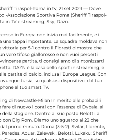
eriff Tiraspol-Roma in tv, 21 set 2023 — Dove 
spol-Associazione Sportiva Roma (Sheriff Tiraspol-
ta in TV e streaming, Sky, Dazn.

uccesso in Europa non inizia mai facilmente, e il 
ta una tappa importante. La squadra moldava non 
 vittoria per 5-1 contro il Floresti dimostra che 
n vero tifoso giallorosso e non vuoi perderti 
incente partita, ti consigliamo di sintonizzarti 
etta. DAZN è la casa dello sport in streaming, e 
e partite di calcio, inclusa l’Europa League. Con 
unque tu sia, su qualsiasi dispositivo, dal tuo 
hone al tuo smart TV. 

ng di Newcastle-Milan In merito alle probabili 
fare di nuovo i conti con l’assenza di Dybala, ai 
della stagione. Dentro al suo posto Belotti, a 
o con Big Rom. Diamo uno sguardo ai 22 che 
l primo minuto. Roma (3-5-2): Svilar, Llorente, 
Paredes, Aouar, Zalewski, Belotti, Lukaku; Sheriff 
var, Garananga, Artunduaga, Mbekeli, Ricardinho, 