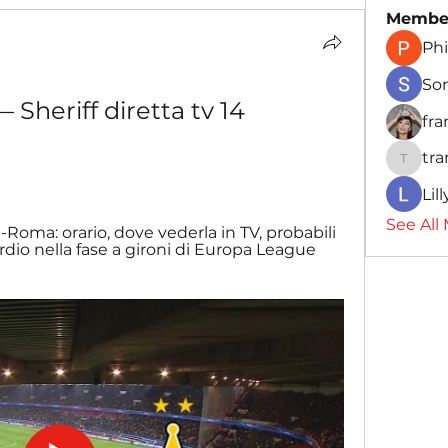
Membe
Phi
So
heriff diretta tv 14 
fr
tr
traman
Lil
See All
-Roma: orario, dove vederla in TV, probabili 
dio nella fase a gironi di Europa League 