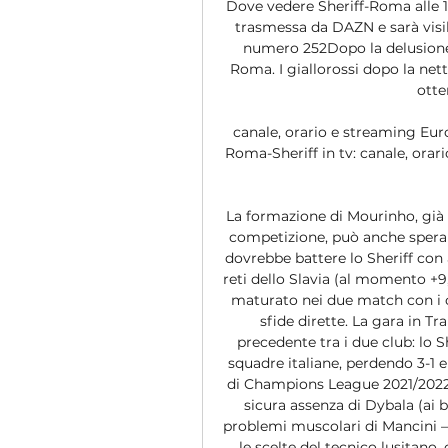
Dove vedere Sheriff-Roma alle 18
trasmessa da DAZN e sarà visib
numero 252Dopo la delusione 
Roma. I giallorossi dopo la nett
otten
canale, orario e streaming Eu
Roma-Sheriff in tv: canale, ora
La formazione di Mourinho, già q
competizione, può anche sperare
dovrebbe battere lo Sheriff con 
reti dello Slavia (al momento +9, 
maturato nei due match con i cec
sfide dirette. La gara in Tra
precedente tra i due club: lo S
squadre italiane, perdendo 3-1 en
di Champions League 2021/2022. 
sicura assenza di Dybala (ai bo
problemi muscolari di Mancini – 
le scelte del tecnico lusitano