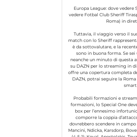
Europa League: dove vedere Sh
vedere Fotbal Club Sheriff Tira
Roma) in diret
Tuttavia, il viaggio verso il s
match con lo Sheriff rappresen
è da sottovalutare, e la recente
sono in buona forma. Se sei u
neanche un minuto di questa avv
su DAZN per lo streaming in dir
offre una copertura completa dell
DAZN, potrai seguire la Roma ov
smartp
Probabili formazioni e streami
formazioni, lo Special One deve 
box per l’ennesimo infortunio 
comporre la coppia d’attacc
dovrebbero scendere in campo da
Mancini, Ndicka, Karsdorp, Bove, 
(4-5-1): Koval, Apostolakis, To