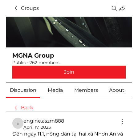
Groups
MGNA Group
Public
·
262 members
Join
Discussion
Media
Members
About
Back
engine.aszm888
engine.aszm888
April 17, 2025
Đến ngày 11.1, nông dân tại hai xã Nhơn An và 