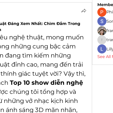
Membe
Phi
So
uật Đáng Xem Nhất: Chìm Đắm Trong 
m
fr
yêu nghệ thuật, mong muốn 
tr
traman
ong những cung bậc cảm 
Lil
n đang tìm kiếm những 
See All
ật đỉnh cao, mang đến trải 
thính giác tuyệt vời? Vậy thì, 
ách 
Top 10 show diễn nghệ 
ược chúng tôi tổng hợp và 
Từ những vở nhạc kịch kinh 
ễn ánh sáng 3D mãn nhãn, 