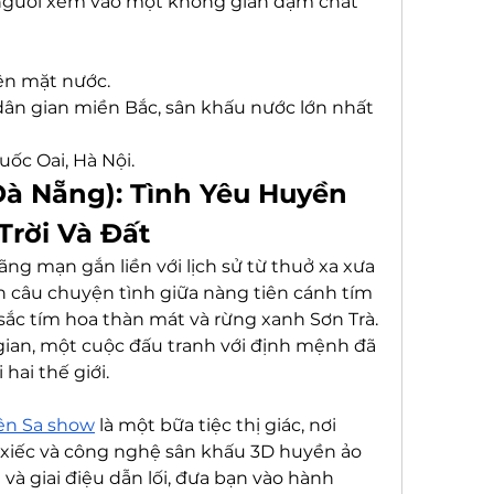
 người xem vào một không gian đậm chất 
ên mặt nước.
dân gian miền Bắc, sân khấu nước lớn nhất 
uốc Oai, Hà Nội.
Đà Nẵng): Tình Yêu Huyền 
Trời Và Đất
ng mạn gắn liền với lịch sử từ thuở xa xưa 
ện câu chuyện tình giữa nàng tiên cánh tím 
 sắc tím hoa thàn mát và rừng xanh Sơn Trà. 
ian, một cuộc đấu tranh với định mệnh đã 
ai thế giới.
ên Sa show
 là một bữa tiệc thị giác, nơi 
 xiếc và công nghệ sân khấu 3D huyền ảo 
 và giai điệu dẫn lối, đưa bạn vào hành 