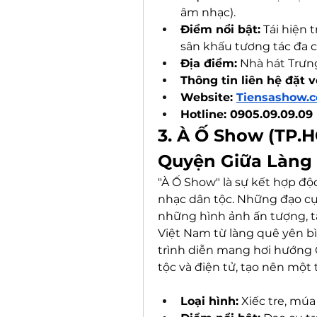
âm nhạc).
Điểm nổi bật:
 Tái hiện
sân khấu tương tác đa c
Địa điểm:
 Nhà hát Trưn
Thông tin liên hệ đặt v
Website: 
Tiensashow.
Hotline: 0905.09.09.09
3. À Ố Show (TP.H
Quyện Giữa Làng 
"À Ố Show" là sự kết hợp độ
nhạc dân tộc. Những đạo cụ
những hình ảnh ấn tượng, tá
Việt Nam từ làng quê yên bì
trình diễn mang hơi hướng C
tộc và điện tử, tạo nên một
Loại hình:
 Xiếc tre, múa