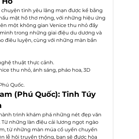
 Hồ
u chuyện tình yêu lãng mạn được kể bằng 
hấu mặt hồ thơ mộng, với những hiệu ứng 
ên một không gian Venice thu nhỏ đầy 
mình trong những giai điệu du dương và 
o điêu luyện, cùng với những màn bắn 
nghệ thuật thực cảnh.
nice thu nhỏ, ánh sáng, pháo hoa, 3D 
 Phú Quốc.
Nam (Phú Quốc): Tinh Túy 
n
 hành trình khám phá những nét đẹp văn 
 Từ những làn điệu cải lương ngọt ngào 
ỏm, từ những màn múa cổ uyển chuyển 
n lễ hội truyền thống, bạn sẽ được hòa 