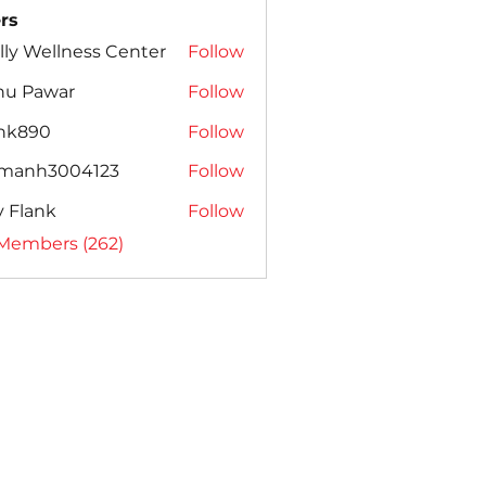
rs
lly Wellness Center
Follow
nu Pawar
Follow
ank890
Follow
amanh3004123
Follow
h3004123
ly Flank
Follow
 Members (262)