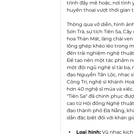
trình đầy mê hoặc, nơi tình
huyền thoại vượt thời gian 
Thông qua vở diễn, hình ản
Sơn Trà, sự tích Tiên Sa, Cây
hoa Thàn Mát, làng chài ven
lồng ghép khéo léo trong m
đến trải nghiệm nghệ thuật
Để tạo nên một tác phẩm ngh
một đội ngũ nghệ sĩ tài ba,
đạo Nguyễn Tấn Lộc, nhạc sĩ
Công Trí, nghệ sĩ Khánh Hoà
hơn 40 nghệ sĩ múa và xiếc.
"Tiên Sa" đã chinh phục đượ
cao từ Hội đồng Nghệ thuật, 
đạo thành phố Đà Nẵng, khẳ
dẫn đặc biệt đối với khán giả
Loại hình:
 Vũ nhạc kịch