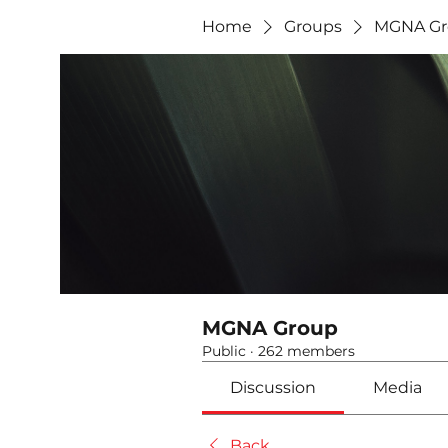
Home
Groups
MGNA Gr
MGNA Group
Public
·
262 members
Discussion
Media
Back