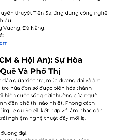
 truyền thuyết Tiên Sa, ứng dụng công nghệ 
hiều.
g Vương, Đà Nẵng.
é: 
com
CM & Hội An): Sự Hòa 
Quê Và Phố Thị
c đáo giữa xiếc tre, múa đương đại và âm 
 tre nứa đơn sơ được biến hóa thành 
i hiện cuộc sống đời thường của người 
nh đến phố thị náo nhiệt. Phong cách 
irque du Soleil, kết hợp với âm nhạc dân 
 trải nghiệm nghệ thuật đầy mới lạ.
 đương đại.