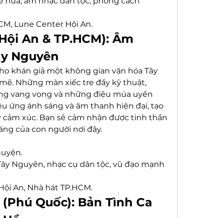
re nứa, âm nhạc dân tộc, phong cách 
CM, Lune Center Hội An.
Hội An & TP.HCM): Âm 
ây Nguyên
o khán giả một không gian văn hóa Tây 
. Những màn xiếc tre đầy kỹ thuật, 
g vang vọng và những điệu múa uyển 
u ứng ánh sáng và âm thanh hiện đại, tạo 
 cảm xúc. Bạn sẽ cảm nhận được tinh thần 
ng của con người nơi đây.
huyện.
Tây Nguyên, nhạc cụ dân tộc, vũ đạo mạnh 
Hội An, Nhà hát TP.HCM.
 (Phú Quốc): Bản Tình Ca 