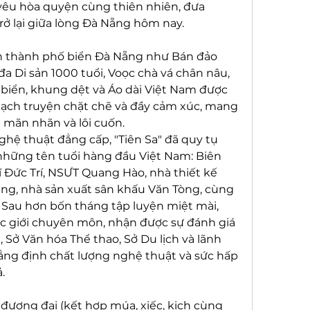
 yêu hòa quyện cùng thiên nhiên, đưa 
trở lại giữa lòng Đà Nẵng hôm nay.
h thành phố biển Đà Nẵng như Bán đảo 
 đa Di sản 1000 tuổi, Voọc chà vá chân nâu, 
 biển, khung dệt và Áo dài Việt Nam được 
ạch truyện chặt chẽ và đầy cảm xúc, mang 
 mãn nhãn và lôi cuốn.
ệ thuật đẳng cấp, "Tiên Sa" đã quy tụ 
 những tên tuổi hàng đầu Việt Nam: Biên 
 Đức Trí, NSƯT Quang Hào, nhà thiết kế 
ng, nhà sản xuất sân khấu Văn Tòng, cùng 
 Sau hơn bốn tháng tập luyện miệt mài, 
c giới chuyên môn, nhận được sự đánh giá 
Sở Văn hóa Thể thao, Sở Du lịch và lãnh 
ng định chất lượng nghệ thuật và sức hấp 
.
 đương đại (kết hợp múa, xiếc, kịch cùng 