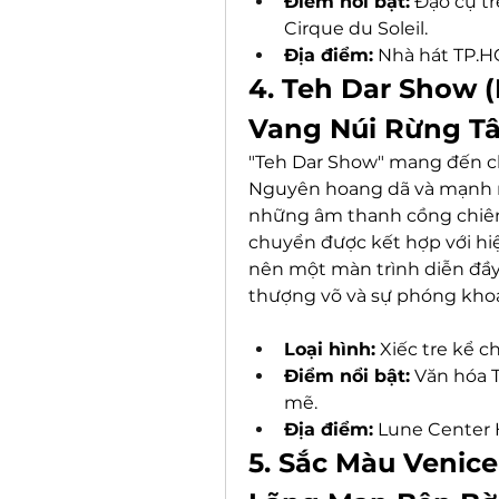
Điểm nổi bật:
 Đạo cụ t
Cirque du Soleil.
Địa điểm:
 Nhà hát TP.H
4. Teh Dar Show (
Vang Núi Rừng T
"Teh Dar Show" mang đến ch
Nguyên hoang dã và mạnh mẽ
những âm thanh cồng chiên
chuyển được kết hợp với hiệ
nên một màn trình diễn đầy
thượng võ và sự phóng khoá
Loại hình:
 Xiếc tre kể c
Điểm nổi bật:
 Văn hóa 
mẽ.
Địa điểm:
 Lune Center 
5. Sắc Màu Venice