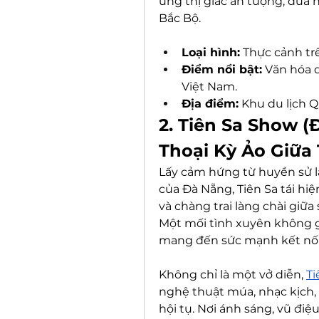
ứng thị giác ấn tượng, đưa
Bắc Bộ.
Loại hình:
 Thực cảnh tr
Điểm nổi bật:
 Văn hóa 
Việt Nam.
Địa điểm:
 Khu du lịch Q
2. Tiên Sa Show (
Thoại Kỳ Ảo Giữa 
Lấy cảm hứng từ huyền sử lã
của Đà Nẵng, Tiên Sa tái hi
và chàng trai làng chài giữa
Một mối tình xuyên không g
mang đến sức mạnh kết nối h
Không chỉ là một vở diễn, 
Ti
nghệ thuật múa, nhạc kịch,
hội tụ. Nơi ánh sáng, vũ điệu