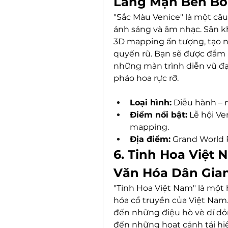
Lãng Mạn Bên Bờ
"Sắc Màu Venice" là một câ
ánh sáng và âm nhạc. Sân k
3D mapping ấn tượng, tạo n
quyến rũ. Bạn sẽ được đắm 
những màn trình diễn vũ đạ
pháo hoa rực rỡ.
Loại hình:
 Diễu hành – 
Điểm nổi bật:
 Lễ hội Ve
mapping.
Địa điểm:
 Grand World
6. Tinh Hoa Việt 
Văn Hóa Dân Gia
"Tinh Hoa Việt Nam" là một
hóa cổ truyền của Việt Nam.
đến những điệu hò vè dí d
đến những hoạt cảnh tái hiệ