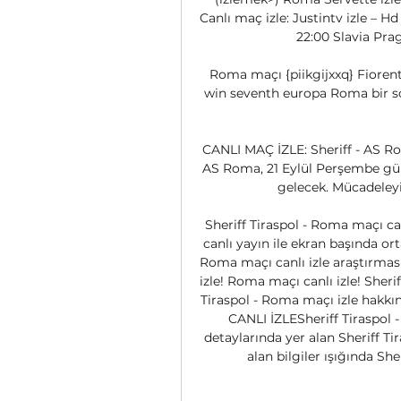
Canlı maç izle: Justintv izle – H
22:00 Slavia Prag
Roma maçı {piikgijxxq} Fiorenti
win seventh europa Roma bir sonr
CANLI MAÇ İZLE: Sheriff - AS Ro
AS Roma, 21 Eylül Perşembe günü
gelecek. Mücadeleyi
Sheriff Tiraspol - Roma maçı can
canlı yayın ile ekran başında ort
Roma maçı canlı izle araştırması 
izle! Roma maçı canlı izle! Sheriff
Tiraspol - Roma maçı izle hakk
CANLI İZLESheriff Tiraspol 
detaylarında yer alan Sheriff Ti
alan bilgiler ışığında She