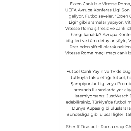
Exxen Canlı izle Vitesse Roma
UEFA Avrupa Konferas Ligi Son 16
geliyor. Futbolseveler, "Exxen
Ligi" gibi aramalar yapıyor. V
Vitesse Roma şifresiz ve canlı iz
hangi kanalda? Avrupa Konfer
bilgileri ve tüm detaylar şöyle;
üzerinden şifreli olarak naklen
Vitesse Roma maçı maçı canlı izl
Futbol Canlı Yayın ve TV'de bug
tutkuyla takip ettiği futbol, 
Şampiyonlar Ligi veya Premier
arasında ilk sıralarda yer al
istemiyorsanız, JustWatch ü
edebilirsiniz. Türkiye’de futbol
Dünya Kupası gibi uluslararas
Bundesliga gibi ulusal ligleri ta
Sheriff Tiraspol - Roma maçı CAN