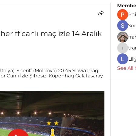
Membe
Phi
So
heriff canlı maç izle 14 Aralık 
fr
tr
traman
Lil
See All
alya)-Sheriff (Moldova) 20.45 Slavia Prag 
or Canlı İzle Şifresiz: Kopenhag Galatasaray 