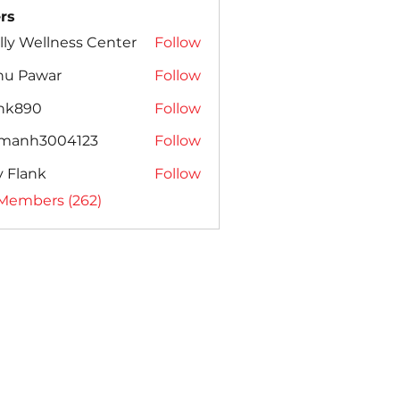
rs
lly Wellness Center
Follow
nu Pawar
Follow
ank890
Follow
amanh3004123
Follow
h3004123
ly Flank
Follow
 Members (262)