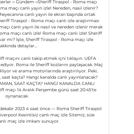
aberler ›› Gündem ››Sheriff Tiraspol - Roma maçı 
oma maçı canlı yayın izle! Nereden, nasıl izlenir? 
heyecanına canlı yayın ile ekran başında ortak 
riff Tiraspol - Roma maçı canlı izle araştırması 
maçı canlı yayın ile nasıl ve nereden izlenir merak 
 Roma maçı canlı izle! Roma maçı canlı izle! Sheriff 
 var mı? İşte, Sheriff Tiraspol - Roma maçı izle 
akkında detaylar... 

ff maçını canlı takip etmek içni tıklayın. UEFA 
iyor. Roma ile Sheriff kozlarını paylaşacak. Maç 
iliyor ve arama motorlarında araştırılıyor. Peki, 
 saat kaçta? Hangi kanalda canlı yayınlanacak? 
AMAN, SAAT KAÇTA? HANGİ KANALDA CANLI 
 maçı 14 Aralık Perşembe günü saat 20:45'te 
oynanacak. 

ekabr 2023 4 saat önce — Roma Sheriff Tiraspol 
verpool Kesintisiz canlı maç izle Sitemiz, size 
canlı maç izle imkanı sunuyor.