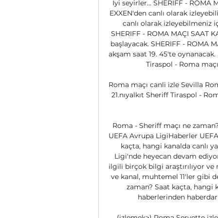
İyi seyirler... SHERIFF - ROMA
EXXEN'den canlı olarak izleyebil
canlı olarak izleyebilmeniz 
SHERIFF - ROMA MAÇI SAAT KAÇTA
başlayacak. SHERIFF - ROMA MA
akşam saat 19. 45'te oynanaca
Tiraspol - Roma maçı 
Roma maçı canli izle Sevilla Roma
21.nıyalkıt Sheriff Tiraspol - R
Roma - Sheriff maçı ne zaman? 
UEFA Avrupa LigiHaberler UEFA 
kaçta, hangi kanalda canlı 
Ligi'nde heyecan devam ediyor. 
ilgili birçok bilgi araştırılıyor 
ve kanal, muhtemel 11'ler gibi de
zaman? Saat kaçta, hangi k
haberlerinden haberdar
(izlemek>) Roma Servette izl