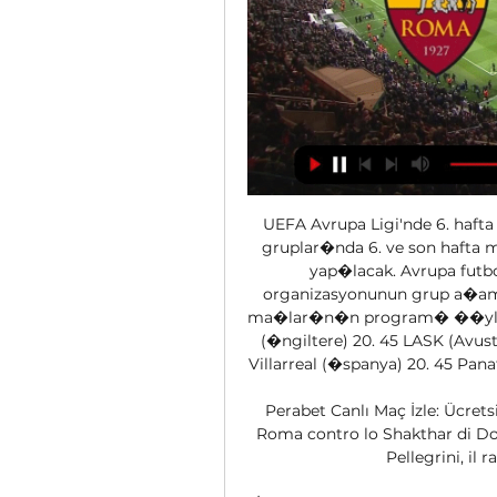
UEFA Avrupa Ligi'nde 6. haft
gruplar�nda 6. ve son hafta
yap�lacak. Avrupa futb
organizasyonunun grup a�ama
ma�lar�n�n program� ��yle: 20
(�ngiltere) 20. 45 LASK (Avust
Villarreal (�spanya) 20. 45 Pana
Perabet Canlı Maç İzle: Ücrets
Roma contro lo Shakthar di Done
Pellegrini, il 