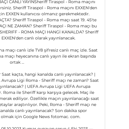
 MAÇI CANLI YAYINSheriff Tiraspol - Roma maçını 
irsiniz. Sheriff Tiraspol - Roma maçını EXXEN'den 
için EXXEN kullanıcısı olmanız gerekmektedir. 
? Sheriff Tiraspol - Roma maçı saat 19. 45'te 
ÇI NE ZAMAN? Sheriff Tiraspol - Roma maçı bu 
k. SHERIFF - ROMA MAÇI HANGİ KANALDA? Sheriff 
EXXEN'den canlı olarak yayınlanacak. 

 maçı canlı izle TV8 şifresiz canlı maç izle. Saat 
oma maçı heyecanına canlı yayın ile ekran başında 
ortak ...

Saat kaçta, hangi kanalda canlı yayınlanacak? | 
Avrupa Ligi Roma - Sheriff maçı ne zaman? Saat 
yayınlanacak? | UEFA Avrupa Ligi UEFA Avrupa 
Roma ile Sheriff karşı karşıya gelecek. Maç ile 
ve merak ediliyor. Özellikle maçın yayınlanacağı saat 
taylar araştırılıyor. Peki, Roma - Sheriff maçı ne 
analda canlı yayınlanacak? Son dakika spor 
 olmak için Google News fotomac. com. 

e 05.10.2023 Kumar oynayan serve 4 Eki 2023 — 