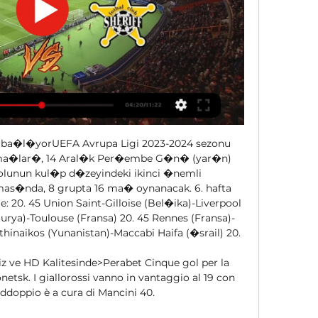
a ba�l�yorUEFA Avrupa Ligi 2023-2024 sezonu 
 ma�lar�, 14 Aral�k Per�embe G�n� (yar�n) 
olunun kul�p d�zeyindeki ikinci �nemli 
s�nda, 8 grupta 16 ma� oynanacak. 6. hafta 
. 45 Union Saint-Gilloise (Bel�ika)-Liverpool 
urya)-Toulouse (Fransa) 20. 45 Rennes (Fransa)-
thinaikos (Yunanistan)-Maccabi Haifa (�srail) 20. 

iz ve HD Kalitesinde>Perabet Cinque gol per la 
tsk. I giallorossi vanno in vantaggio al 19 con 
raddoppio è a cura di Mancini 40.
