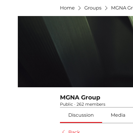
Home
Groups
MGNA Gr
MGNA Group
Public
·
262 members
Discussion
Media
Back