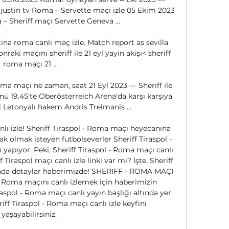
d justin tv Roma – Servette maçı izle 05 Ekim 2023 
 – Sheriff maçı Servette Geneva ...

na roma canlı maç izle. Match report as sevilla 
aki maçını sheriff ile 21 eyl yayin akişi< sheriff 
roma maçı 21 ...

ma maçı ne zaman, saat 21 Eyl 2023 — Sheriff ile 
 19.45'te Oberösterreich Arena'da karşı karşıya 
 Letonyalı hakem Andris Treimanis ...

lı izle! Sheriff Tiraspol - Roma maçı heyecanına 
ak olmak isteyen futbolseverler Sheriff Tiraspol - 
yapıyor. Peki, Sheriff Tiraspol - Roma maçı canlı 
 Tiraspol maçı canlı izle linki var mı? İşte, Sheriff 
ında detaylar haberimizde! SHERIFF - ROMA MAÇI 
- Roma maçını canlı izlemek için haberimizin 
raspol - Roma maçı canlı yayın başlığı altında yer 
riff Tiraspol - Roma maçı canlı izle keyfini 
yaşayabilirsiniz. 
