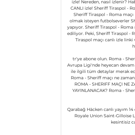
izle! Nereden, nasıl izlenir? H
CANLI izle! Sheriff Tiraspol - R
Sheriff Tiraspol - Roma maçı 
olmak isteyen futbolseverler She
yapıyor. Sheriff Tiraspol - Roma 
ediliyor. Peki, Sheriff Tiraspol -
Tiraspol maçı canlı izle linki
h
tr'ye abone olun. Roma - Sheri
Avrupa Ligi'nde heyecan devam ed
ile ilgili tüm detaylar merak ed
Roma - Sheriff maçı ne zaman,
ROMA - SHERIFF MAÇI NE Z
YAYINLANACAK? Roma - Sheriff
Qarabağ Häcken canlı yayım 14 d
Royale Union Saint-Gilloise Li
kesintisiz 