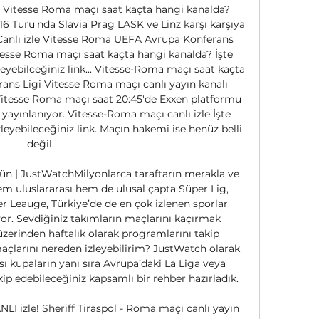
, Vitesse Roma maçı saat kaçta hangi kanalda? 
 Turu'nda Slavia Prag LASK ve Linz karşı karşıya 
 Canlı izle Vitesse Roma UEFA Avrupa Konferans 
itesse Roma maçı saat kaçta hangi kanalda? İşte 
leyebilceğiniz link... Vitesse-Roma maçı saat kaçta 
ans Ligi Vitesse Roma maçı canlı yayın kanalı 
 Vitesse Roma maçı saat 20:45'de Exxen platformu 
 yayınlanıyor. Vitesse-Roma maçı canlı izle İşte 
eyebileceğiniz link. Maçın hakemi ise henüz belli 
değil. 

ün | JustWatchMilyonlarca taraftarın merakla ve 
hem uluslararası hem de ulusal çapta Süper Lig, 
 Leauge, Türkiye’de de en çok izlenen sporlar 
ıyor. Sevdiğiniz takımların maçlarını kaçırmak 
zerinden haftalık olarak programlarını takip 
 maçlarını nereden izleyebilirim? JustWatch olarak 
ı kupaların yanı sıra Avrupa’daki La Liga veya 
kip edebileceğiniz kapsamlı bir rehber hazırladık. 

LI izle! Sheriff Tiraspol - Roma maçı canlı yayın 