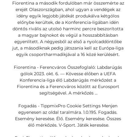
Fiorentina a második fordulóban már összemérte az 
erejét Olaszországban, ahol ugyan a vendégek az 
idény egyik legjobb játékát produkálva kétgólos 
előnybe kerültek, de a Konferencia-ligában idén 
döntős rivális az utolsó harminc percre beszorította 
a magyar bajnokot és végül a hosszabbításban 
egyenlített. A négyesből az első a nyolcaddöntőbe 
jut, a másodiknak pedig játszania kell az Európa-liga 
egyik csoportharmadikjával a 16 közé kerülésért. 

Fiorentina - Ferencváros Összefoglaló: Labdarúgás 
gólok 2023. okt. 6. — Kövesse élőben a UEFA 
Konferencia-liga élő Labdarúgás mérkőzést a 
Fiorentina és a Ferencváros között az Eurosport 
segítségével. A mérkőzés ...

Fogadás - TippmixPro Cookie Settings Menjen 
egyenesen az oldal taralmára. 1.0.195. Fogadás. 
Esemény keresése. Élő. Esemény keresése. Összes 
élő mérkőzés. V-Sport. Játék keresése.
