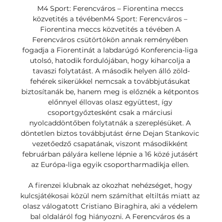
M4 Sport: Ferencváros – Fiorentina meccs 
közvetités a tévébenM4 Sport: Ferencváros – 
Fiorentina meccs közvetités a tévében A 
Ferencváros csütörtökön annak reményében 
fogadja a Fiorentinát a labdarúgó Konferencia-liga 
utolsó, hatodik fordulójában, hogy kiharcolja a 
tavaszi folytatást. A második helyen álló zöld-
fehérek sikerükkel nemcsak a továbbjutásukat 
biztosítanák be, hanem meg is előznék a kétpontos 
előnnyel éllovas olasz együttest, így 
csoportgyőztesként csak a márciusi 
nyolcaddöntőben folytatnák a szereplésüket. A 
döntetlen biztos továbbjutást érne Dejan Stankovic 
vezetőedző csapatának, viszont másodikként 
februárban pályára kellene lépnie a 16 közé jutásért 
az Európa-liga egyik csoportharmadikja ellen. 

A firenzei klubnak az okozhat nehézséget, hogy 
kulcsjátékosai közül nem számíthat eltiltás miatt az 
olasz válogatott Cristiano Biraghira, aki a védelem 
bal oldaláról fog hiányozni. A Ferencváros és a 