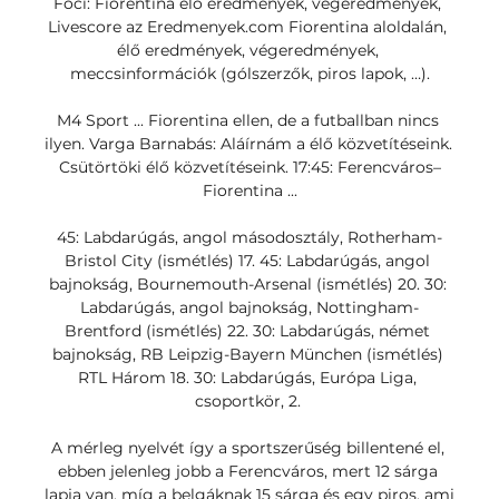
Foci: Fiorentina élő eredmények, végeredmények, 
Livescore az Eredmenyek.com Fiorentina aloldalán, 
élő eredmények, végeredmények, 
meccsinformációk (gólszerzők, piros lapok, …).

M4 Sport ... Fiorentina ellen, de a futballban nincs 
ilyen. Varga Barnabás: Aláírnám a élő közvetítéseink. 
Csütörtöki élő közvetítéseink. 17:45: Ferencváros–
Fiorentina ...

45: Labdarúgás, angol másodosztály, Rotherham-
Bristol City (ismétlés) 17. 45: Labdarúgás, angol 
bajnokság, Bournemouth-Arsenal (ismétlés) 20. 30: 
Labdarúgás, angol bajnokság, Nottingham-
Brentford (ismétlés) 22. 30: Labdarúgás, német 
bajnokság, RB Leipzig-Bayern München (ismétlés) 
RTL Három 18. 30: Labdarúgás, Európa Liga, 
csoportkör, 2. 

A mérleg nyelvét így a sportszerűség billentené el, 
ebben jelenleg jobb a Ferencváros, mert 12 sárga 
lapja van, míg a belgáknak 15 sárga és egy piros, ami 