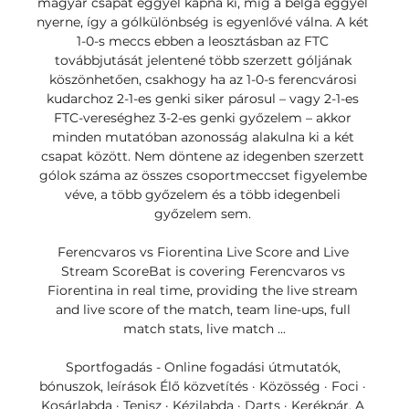
magyar csapat eggyel kapna ki, míg a belga eggyel 
nyerne, így a gólkülönbség is egyenlővé válna. A két 
1-0-s meccs ebben a leosztásban az FTC 
továbbjutását jelentené több szerzett góljának 
köszönhetően, csakhogy ha az 1-0-s ferencvárosi 
kudarchoz 2-1-es genki siker párosul – vagy 2-1-es 
FTC-vereséghez 3-2-es genki győzelem – akkor 
minden mutatóban azonosság alakulna ki a két 
csapat között. Nem döntene az idegenben szerzett 
gólok száma az összes csoportmeccset figyelembe 
véve, a több győzelem és a több idegenbeli 
győzelem sem. 

Ferencvaros vs Fiorentina Live Score and Live 
Stream ScoreBat is covering Ferencvaros vs 
Fiorentina in real time, providing the live stream 
and live score of the match, team line-ups, full 
match stats, live match ...

Sportfogadás - Online fogadási útmutatók, 
bónuszok, leírások Élő közvetítés · Közösség · Foci · 
Kosárlabda · Tenisz · Kézilabda · Darts · Kerékpár. A 