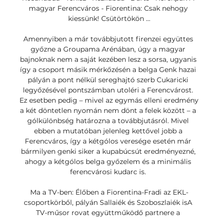
magyar Ferencváros - Fiorentina: Csak nehogy 
kiessünk! Csütörtökön ...

Amennyiben a már továbbjutott firenzei együttes 
győzne a Groupama Arénában, úgy a magyar 
bajnoknak nem a saját kezében lesz a sorsa, ugyanis 
így a csoport másik mérkőzésén a belga Genk hazai 
pályán a pont nélkül sereghajtó szerb Cukaricki 
legyőzésével pontszámban utoléri a Ferencvárost. 
Ez esetben pedig – mivel az egymás elleni eredmény 
a két döntetlen nyomán nem dönt a felek között – a 
gólkülönbség határozna a továbbjutásról. Mivel 
ebben a mutatóban jelenleg kettővel jobb a 
Ferencváros, így a kétgólos veresége esetén már 
bármilyen genki siker a kupabúcsút eredményezné, 
ahogy a kétgólos belga győzelem és a minimális 
ferencvárosi kudarc is. 

Ma a TV-ben: Élőben a Fiorentina-Fradi az EKL-
csoportkörből, pályán Sallaiék és Szoboszlaiék isA 
TV-műsor rovat együttműködő partnere a 