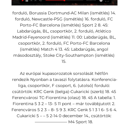
forduló, Borussia Dortmund-AC Milan (ismétlés) 14. 
forduló, Newcastle-PSG (ismétlés) 16. forduló, FC 
Porto-FC Barcelona (ismétlés) Sport 2 8. 45: 
Labdarúgás, BL, csoportkör, 2. forduló, Atlético 
Madrid-Feyenoord (ismétlés) 11. 00: Labdarúgás, BL, 
csoportkör, 2. forduló, FC Porto-FC Barcelona 
(ismétlés) Match 4 13. 45: Labdarúgás, angol 
másodosztály, Stoke City-Southampton (ismétlés) 
15. 

Az európai kupasorozatok sorsolását hétfőn 
rendezik Nyonban a tavaszi folytatásra. Konferencia-
liga, csoportkör, F csoport, 6. (utolsó) forduló: 
csütörtök: KRC Genk (belga)-Cukaricki (szerb) 18. 45 
Ferencvárosi TC-Fiorentina (olasz) 18. 45 A tabella: 1. 
Fiorentina 5 3 2 – 13- 5 11 pont – már továbbjutott 2. 
Ferencváros 5 2 3 – 8- 5 9 3. KRC Genk 5 1 3 1 6- 5 6 4. 
Cukaricki 5 – – 5 2-14 0 december 14., csütörtök: 
———————— M4 Sport 18. 
