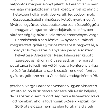
hatpontos magyar előnyt jelent. A Ferencváros nem 
várhatja magabiztosan a találkozót, mivel az elmúlt 
hetekben hullámvölgybe került: legutóbbi nyolc 
összecsapásából mindössze kettőt nyert meg. A 
fővárosi együttes visszaesése szorosan összefüggött 
magyar válogatott támadójának, az idényben 
október végéig húsz alkalommal eredményes Varga 
Barnabásnak a sérülésével. A nyáron a Pakstól 
megszerzett gólkirály tíz összecsapást hagyott ki, a 
magyar középcsatár hiányában pedig elsőszámú 
helyettese, Aleksandar Pesic kilencszer kapott 
szerepet és három gólt szerzett, ami elmarad 
poszttársa teljesítményétől, igaz, a Konferencia-liga 
előző fordulójában a szerb csatár rendkívül fontos 
győztes gólt szerzett a Cukaricki vendégeként a 98. 

percben. Varga Barnabás vasárnap ugyan visszatért, 
az utolsó bő húsz percre becserélték Pesic helyére, 
de csapatán ő sem tudott segíteni a listavezető Paks 
otthonában, ahol a fővárosiak 3-2-re kikaptak, így 
2016 óta először nem az élen töltik majd a téli 