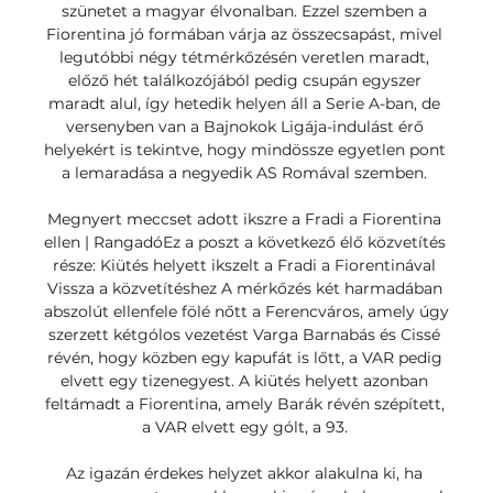
szünetet a magyar élvonalban. Ezzel szemben a 
Fiorentina jó formában várja az összecsapást, mivel 
legutóbbi négy tétmérkőzésén veretlen maradt, 
előző hét találkozójából pedig csupán egyszer 
maradt alul, így hetedik helyen áll a Serie A-ban, de 
versenyben van a Bajnokok Ligája-indulást érő 
helyekért is tekintve, hogy mindössze egyetlen pont 
a lemaradása a negyedik AS Romával szemben. 

Megnyert meccset adott ikszre a Fradi a Fiorentina 
ellen | RangadóEz a poszt a következő élő közvetítés 
része: Kiütés helyett ikszelt a Fradi a Fiorentinával 
Vissza a közvetítéshez A mérkőzés két harmadában 
abszolút ellenfele fölé nőtt a Ferencváros, amely úgy 
szerzett kétgólos vezetést Varga Barnabás és Cissé 
révén, hogy közben egy kapufát is lőtt, a VAR pedig 
elvett egy tizenegyest. A kiütés helyett azonban 
feltámadt a Fiorentina, amely Barák révén szépített, 
a VAR elvett egy gólt, a 93. 

Az igazán érdekes helyzet akkor alakulna ki, ha 