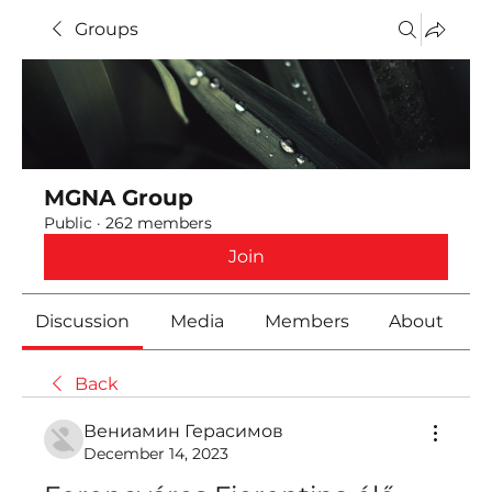
Groups
MGNA Group
Public
·
262 members
Join
Discussion
Media
Members
About
Back
Вениамин Герасимов
December 14, 2023