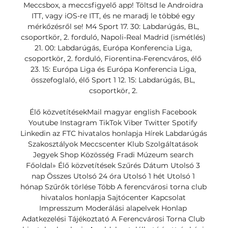
Meccsbox, a meccsfigyelő app! Töltsd le Androidra 
ITT, vagy iOS-re ITT, és ne maradj le többé egy 
mérkőzésről se! M4 Sport 17. 30: Labdarúgás, BL, 
csoportkör, 2. forduló, Napoli-Real Madrid (ismétlés) 
21. 00: Labdarúgás, Európa Konferencia Liga, 
csoportkör, 2. forduló, Fiorentina-Ferencváros, élő 
23. 15: Európa Liga és Európa Konferencia Liga, 
összefoglaló, élő Sport 1 12. 15: Labdarúgás, BL, 
csoportkör, 2. 

Élő közvetítésekMail magyar english Facebook 
Youtube Instagram TikTok Viber Twitter Spotify 
Linkedin az FTC hivatalos honlapja Hírek Labdarúgás 
Szakosztályok Meccscenter Klub Szolgáltatások 
Jegyek Shop Közösség Fradi Múzeum search 
Főoldal» Élő közvetítések Szűrés Dátum Utolsó 3 
nap Összes Utolsó 24 óra Utolsó 1 hét Utolsó 1 
hónap Szűrők törlése Több A ferencvárosi torna club 
hivatalos honlapja Sajtócenter Kapcsolat 
Impresszum Moderálási alapelvek Honlap 
Adatkezelési Tájékoztató A Ferencvárosi Torna Club 