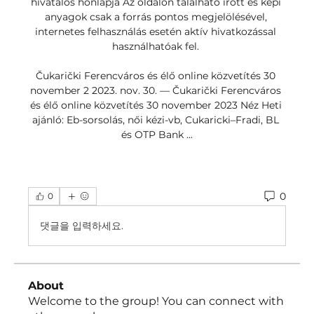
hivatalos honlapja Az oldalon található írott és képi 
anyagok csak a forrás pontos megjelölésével, 
internetes felhasználás esetén aktív hivatkozással 
használhatóak fel. 

Čukarički Ferencváros és élő online közvetítés 30 
november 2 2023. nov. 30. — Čukarički Ferencváros 
és élő online közvetítés 30 november 2023 Néz Heti 
ajánló: Eb-sorsolás, női kézi-vb, Cukaricki–Fradi, BL 
és OTP Bank ...
0
0
댓글을 입력하세요.
About
Welcome to the group! You can connect with