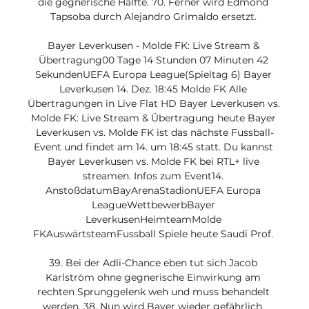
die gegnerische Hälfte. 70. Ferner wird Edmond 
Tapsoba durch Alejandro Grimaldo ersetzt. 

Bayer Leverkusen - Molde FK: Live Stream & 
Übertragung00 Tage 14 Stunden 07 Minuten 42 
SekundenUEFA Europa League(Spieltag 6) Bayer 
Leverkusen 14. Dez. 18:45 Molde FK Alle 
Übertragungen in Live Flat HD Bayer Leverkusen vs. 
Molde FK: Live Stream & Übertragung heute Bayer 
Leverkusen vs. Molde FK ist das nächste Fussball-
Event und findet am 14. um 18:45 statt. Du kannst 
Bayer Leverkusen vs. Molde FK bei RTL+ live 
streamen. Infos zum Event14. 
AnstoßdatumBayArenaStadionUEFA Europa 
LeagueWettbewerbBayer 
LeverkusenHeimteamMolde 
FKAuswärtsteamFussball Spiele heute Saudi Prof. 

39. Bei der Adli-Chance eben tut sich Jacob 
Karlström ohne gegnerische Einwirkung am 
rechten Sprunggelenk weh und muss behandelt 
werden. 38. Nun wird Bayer wieder gefährlich. 