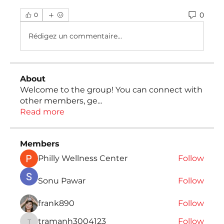
0
0
Rédigez un commentaire...
About
Welcome to the group! You can connect with
other members, ge
...
Read more
Members
Philly Wellness Center
Follow
Sonu Pawar
Follow
frank890
Follow
tramanh3004123
Follow