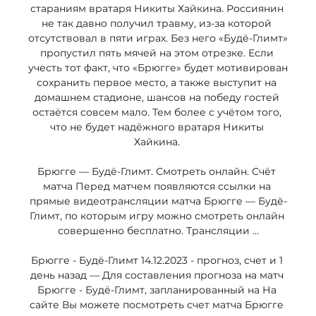
стараниям вратаря Никиты Хайкина. Россиянин 
не так давно получил травму, из-за которой 
отсутствовал в пяти играх. Без него «Будё-Глимт» 
пропустил пять мячей на этом отрезке. Если 
учесть тот факт, что «Брюгге» будет мотивирован 
сохранить первое место, а также выступит на 
домашнем стадионе, шансов на победу гостей 
остаётся совсем мало. Тем более с учётом того, 
что не будет надёжного вратаря Никиты 
Хайкина. 

Брюгге — Будё-Глимт. Смотреть онлайн. Счёт 
матча Перед матчем появляются ссылки на 
прямые видеотрансляции матча Брюгге — Будё-
Глимт, по которым игру можно смотреть онлайн 
совершенно бесплатно. Трансляции ...

Брюгге - Будё-Глимт 14.12.2023 - прогноз, счет и 1 
день назад — Для составления прогноза на матч 
Брюгге - Будё-Глимт, запланированный на На 
сайте Вы можете посмотреть счет матча Брюгге 