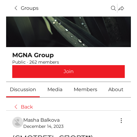
Groups
MGNA Group
Public
·
262 members
Join
Discussion
Media
Members
About
Back
Masha Balkova
December 14, 2023