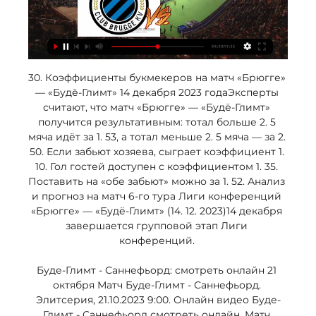
30. Коэффициенты букмекеров на матч «Брюгге» 
— «Будё-Глимт» 14 декабря 2023 годаЭксперты 
считают, что матч «Брюгге» — «Будё-Глимт» 
получится результативным: тотал больше 2. 5 
мяча идёт за 1. 53, а тотал меньше 2. 5 мяча — за 2. 
50. Если забьют хозяева, сыграет коэффициент 1. 
10. Гол гостей доступен с коэффициентом 1. 35. 
Поставить на «обе забьют» можно за 1. 52. Анализ 
и прогноз на матч 6-го тура Лиги конференций 
«Брюгге» — «Будё-Глимт» (14. 12. 2023)14 декабря 
завершается групповой этап Лиги 
конференций. 

Буде-Глимт - Саннефьорд: смотреть онлайн 21 
октября Матч Буде-Глимт - Саннефьорд. 
Элитсерия, 21.10.2023 9:00. Онлайн видео Буде-
Глимт - Саннефьорд смотреть онлайн. Матч 