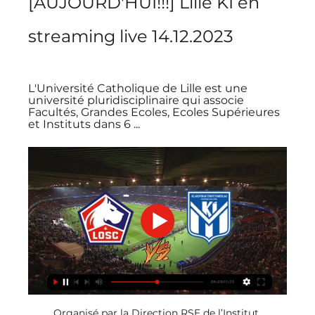
[AUJOURD'HUI!!!] Lille KÍ en 
streaming live 14.12.2023
L'Université Catholique de Lille est une 
université pluridisciplinaire qui associe 
Facultés, Grandes Ecoles, Ecoles Supérieures 
et Instituts dans 6 ...
Organisé par la Direction RSE de l’Institut Catholique de Lille, avec: o Faiza AJMI, Enseignante-chercheuse en informatique – responsable pédagogique master Data & intelligence artificielle FGES o Hanane EL MOUJOUD, étudiante en master 2 Data & IA FGES o Paul CÉLÉRIER, Coordinateur Campus Market o Lucas THENARD, Enseignant -Chercheur Géopolitique FLSH o Mais aussi Fashion Green Hub, CD2E, AG2R La Mondiale, et biens d’autres! - LE FINANCEMENT DE LA TRANSITION ECOLOGIQUE ET SOCIETALE: LES CLES D'UNE EUROPE VERTE, COMPETITIVE ET JUSTE | 15h – 15h30 Avec Madlen SOBKOWIAK, professeure associée EDHEC Business School 21 novembre – Synopia: - TABLE RONDE #2: SOCIETE & JEUNESSES: QUELLE SOCIETE VOULONS-NOUS BATIR ENSEMBLE? | 11h – 12h Avec Thomas Saillard, Étudiant en 4ème année HEI Lille, Représentant, Fédération étudiante de l’Université Catholique de Lille - ENGAGEMENT & JEUNESSES: QUEL ROLE POUR LES ASSOCIATIONS? | 12h – 12h30 Avec Olivier Garnier, Directeur général adjoint ISTC, membre de l’Association Solidarités nouvelles face au chômage 22 novembre - ENTREPRISES ET DURABILITE: LES ENJEUX GEOPOLITIQUES DE LA RESPONSABILITE SOCIALE DES ENTREPRISES | 9h – 10h30 Avec en modérateur Geert DEMUIJNCK, professeure associée EDHEC Business School - JEUNESSES, PERFORMANCES, RESPONSABILITES & RAPPORT AU TRAVAIL: ENJEUX, ATTENTES ET PROPOSITIONS | 9h – 10h30 Avec Albin Wagener, Directeur de recherche, Chaire Sens et travail, ICAM - GRAND DEBAT RSE #2: REPENSER ENSEMBLE LE FUTUR! | 9h30 – 12h30 • prendre soin & vieillissement, • sens du travail & sens des études, • l’Homme au cœur mais aussi au service du vivant, • vulnérabilité & précarité étudiante. 

] 20:41 - LOSC – KI Klaksvik: Yusuf Yazici « a fait de l’effet » aux Îles Féroé - LEPETITLILLOIS. COMHomologue de Paulo Fonseca et entraîneur du KI Klaksvik, Hoseth Magne était de passage en conférence de presse. Il a été dithyrambique envers le LOSC, ses joueurs et son coach. Ce jeudi, à 21 heures, les Féroïens du KI Klaksvik affrontent le LOSC. 

Pour sa 17ème édition, en association avec rev3 et Synopia, cet évènement phare de l’économie responsable s’installera pour la première fois à la Cité des Échanges à Marcq-en-Barœul. Parce que si nous souhaitons réellement inverser la tendance actuelle, la transition devra être massive, profondément impactante, et universelle. Parce qu’un territoire ou une entreprise, ne peuvent se transformer seuls: ils doivent s’appuyer sur un écosystème, des ambitions et exigences nationales, européennes et internationales. 

Mercato LOSC, Transferts du LOSC, L'actu foot du LOSC LilleJeudi 14 décembre 2023 07:00 - LOSC: Le récap de l'actualité de la veille (13/12/23) - LEPETITLILLOIS. COMDans le but de vous offrir une synthèse concise de l'actualité, dans laquelle vous pouvez puiser selon vos préférences, nous compilons l'essentiel des articles sur le LOSC qui ont été rédigés et publiés la veille sur le site Le Petit Lillois. Pour vous assurer que vous n'avez rien mais vraiment rien manqué de l'actualité lilloise […] Lire la suite Mercredi 13 décembre 2023 20:45 - LOSC – Klaksvik: les compositions probables! - BEFOOT. NET Le LOSC reçoit le Klaksvik ce jeudi soir (21h) à la Décathlon Arena dans le cadre de la sixième journée de la Ligue Europa Conférence. Découvrez les compositions probables! Lille occupe actuellement la première place de son groupe avec un parcours sans défaite, comprenant trois victoires contre le Slovan Bratislava (2-1) et Ljubljana à [... 

Si la Coupe de […] 16:00 - OL: Pierre Sage est serein quant à son avenir - SPORT. FRDéjà assuré de terminer l’année civile sur le banc de l’Olympique Lyonnais, Pierre Sage affiche jusqu’à présent un visage serein quant à son futur. Il faut dire que les progrès entrevus côté Lyonnais face à Lille malgré la défaite ainsi que la victoire tranquille face à Toulouse le weekend dernier (3-0) ont donné un petit […] 15:05 - LOSC: Un détail dommageable avant d'affronter Klaksvik en C4 - SCORE. FRLe LOSC est sur une très bonne série, ils sont en effet invaincus sur leurs 13 derniers matchs toutes compétitions confondues. Il faut remonter au 26 septembre pour constater une défaite contre le Stade de Reims 2-1, l'une des deux qu'ils ont concédées depuis le début de saison. A la veille d'affronter en Ligue Europa Conférence le KL Klaksvik, petit club des Îles Féroé, tout va pour le mieux pour les Dogues: 4ème de... 

Les établissements de l’Université Catholique de Lille intègrent la programmation du World Forum: 21 novembre - GRAND DEBAT RSE #1: REPENSER ENSEMBLE LE FUTUR! | 9h30 – 12h30 Au programme de cette matinée d’intelligence collective: une rencontre entre différents acteurs du monde économique autour de 4 thématiques: • intelligence artificielle & éthique, • réindustrialisation & textile, • finance à impact & planification écologique, • gestion des risques climatiques & assurance. L’occasion pour les entreprises, étudiants et enseignants chercheurs de se rencontrer et créer de nouvelles synergies pour repenser nos façons de consommer, de produire, de travailler, de vivre ensemble et répondre aux grands enjeux environnementaux et sociaux. 

o Docteur François PROUTEAU, coordinateur du Think Tank Sens au travail / Sens du travail porté par l’UCLille o Marine FROGERAIS, Étudiante en L3 RI – ESPOL et membre de l’association Le Caribou o Sébastien CARCELLE, docteur en anthropologie sociale, équipe Humanités de l’UCLille o Vivien NALENNE, Assistant social – All, services aux étudiants de l’UCLille o Romane VANDROUX, Étudiante chercheur doctorant – psychologie sociale et économie comportementale Ethics, unité de recherche de l’UCLille o Mais aussi l’Association Polyrom, SNCF Voyageurs, BeeCity, Y’a Du Rab, et bien d’autres! Initié par Réseau Alliances, le World Forum est l'évènement annuel pour les acteurs s'engageant pour l'économie mondiale responsable. 

Ouvert à tous les étudiants de l’Université Catholique de Lille! Inscriptions Qu’est-ce qu’une COP? La Convention-cadre des Nations Unies sur les changements climatiques (CCNUCC) est un traité international dont les signataires se sont engagés à coopérer pour limiter la hausse de la température de la planète et lutter contre les effets néfastes des changements climatiques qu’on ne pourra éviter. 

C’est important. Nous ne voulons vraiment pas […] 17:49 - Stéphane Dumont (ex-LOSC) a célébré ses 100 matchs à la tête de l’EA Guingamp - LEPETITLILLOIS. COML’ancien joueur et adjoint du LOSC, Stéphane Dumont a fêté ses 100 matchs sur le banc de l’En Avant Guingamp. Le Nordiste réussit ses premiers pas en tant qu’entraineur principal. Stéphane Dumont a fêté son centième match sur un banc de touche. 

Live Lille - KÍ la 6e journée de UEFA Europa Conference dans 2 heures — Le match est à suivre en direct le 14 décembre 2023 à 21:00 sur RMC Sport 1. Où voir le match Lille KÍ en streaming ? Match en streaming légal ...

Les équipes qualifiées U19 nationaux: Stade Rennais, FC Nantes, FC Lorient, Losc Lille, SC Bastia, Cet article Gambardella. Suivez en direct le tirage des 32èmes de finale est apparu en premier sur Foot... 18:50 - LOSC – Fonseca: « Le match contre Klaksvik est le match le plus important » - SPORT. FRDe passage en conférence de presse ce mercredi, Paulo Fonseca a souligné l’importance d’une victoire demain soir (21h) en Ligue Europa Conférence face au KI Klaksvik. « La possibilité d’être premier nous permet de ne pas jouer deux matchs difficiles face à une équipe forte qui vient d’Europa League. 

Lens – Lille : Diffusion TV et en clair, streaming et compos 7 oct. 2023 — Stream Type LIVE. Seek to live, currently behind liveLIVE. Remaining KÍ KÍ · Présentation du match · Ligue 1 · RCL Lens. 16 déc. 2023 12:00.

Lille OSC - KÍ en direct - Ligue Europa Conférence 30 nov. 2023 — Suivez en direct le match de Ligue Europa Conférence en Football entre Lille OSC et KÍ sur Eurosport. Le match commence à 21:00 le 14 ...

Ligue Europa Conférence. Trop tendre, le Losc tenu en 5 oct. 2023 — Avec une équipe jeune et remaniée, Lille n'a jamais su réellement mettre en danger le KI Klasvik, et a concédé jeudi un match nul contre les ...

Ces LAS proposent de nombreux avantages: contrôle continu, possibilité de faire sa 2ème tentative dans le même cursus, redoublement possible si - de 10 sans utiliser ses 2 tentatives, un taux de réussite élevé. Sur le Campus Humanicité, la FMMS propose la formation Infirmier (IFSI), Aide-soignant (IFAS), Puéricultrice et Cadre de Santé (IFCS). La FMMS attache une importance particulière à l’accompagnement des étudiants (grâce notamment à la prépa intégrée, le parrainage etc). En savoir plus sur ces 3 parcours santé: World Forum for a Responsible Economy L'Université Catholique de Lille s’associe au World Forum for a Responsible Economy, les 21 et 22 novembre: « Ma région compte sur la planète, et vice versa », à la Cité des Échanges à Marcq-en-Barœul. 

▶️ KÍ Klaksvík vs Lille - Live stream & pronostics, H2H 5 oct. 2023 — Informations sur le match · Les équipes:KI Klaksvik - Lille OSC · Tournoi:Ligue Europa Conférence · Date:Thursday, 5 October 2023 · Heure:11:45 ...

France Bleu Nord – Écouter la radio en direct, actualité France Bleu vous propose. Lille. CARTE Les plus beaux Marchés de Noël du Nord et du Pas-de-Calais.

LOSC (@losclive) / X . @LOSC_EN.. Entertainment & Recreation Lille losc.fr Joined April 2011. 490 live/HsdxZTYL61U?si=3IfcCcvrnG2dbHFL… Retrouve ci-dessous les principales ...

Comment? 1. Remplir le formulaire 2. Faire un entretien individuel 3. Faire une ½ journée de formation initiale puis 3 sessions de formation à la station désignée (dans les 6 semaines précédant l’examen) 4. Etre présent le jour de l’examen Quand? Du 11 au 13 mars 2024 / Du 27 mai au 2 juin 2024 En savoir + Nouvelle licence de design Découvrez la nouvelle licence de design lors de notre journée portes ouvertes du 2 décembre. En savoir plus sur la formation Journée Portes Ouvertes Retrouvez tous les établissements de l'Université Catholi