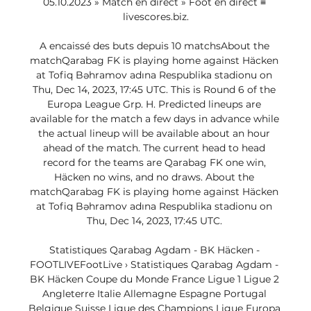
05.10.2023 » Match en direct » Foot en direct ≡ 
livescores.biz.

A encaissé des buts depuis 10 matchsAbout the 
matchQarabag FK is playing home against Häcken 
at Tofiq Bəhramov adına Respublika stadionu on 
Thu, Dec 14, 2023, 17:45 UTC. This is Round 6 of the 
Europa League Grp. H. Predicted lineups are 
available for the match a few days in advance while 
the actual lineup will be available about an hour 
ahead of the match. The current head to head 
record for the teams are Qarabag FK one win, 
Häcken no wins, and no draws. About the 
matchQarabag FK is playing home against Häcken 
at Tofiq Bəhramov adına Respublika stadionu on 
Thu, Dec 14, 2023, 17:45 UTC. 

Statistiques Qarabag Agdam - BK Häcken - 
FOOTLIVEFootLive › Statistiques Qarabag Agdam - 
BK Häcken Coupe du Monde France Ligue 1 Ligue 2 
Angleterre Italie Allemagne Espagne Portugal 
Belgique Suisse Ligue des Champions Ligue Europa 