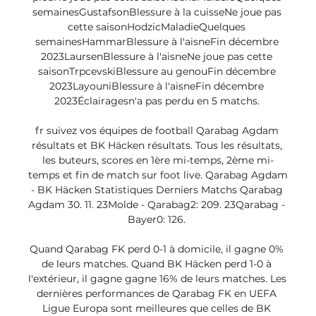
semainesGustafsonBlessure à la cuisseNe joue pas 
cette saisonHodzicMaladieQuelques 
semainesHammarBlessure à l'aisneFin décembre 
2023LaursenBlessure à l'aisneNe joue pas cette 
saisonTrpcevskiBlessure au genouFin décembre 
2023LayouniBlessure à l'aisneFin décembre 
2023Éclairagesn'a pas perdu en 5 matchs. 

fr suivez vos équipes de football Qarabag Agdam 
résultats et BK Häcken résultats. Tous les résultats, 
les buteurs, scores en 1ère mi-temps, 2ème mi-
temps et fin de match sur foot live. Qarabag Agdam 
- BK Häcken Statistiques Derniers Matchs Qarabag 
Agdam 30. 11. 23Molde - Qarabag2: 209. 23Qarabag - 
Bayer0: 126. 

Quand Qarabag FK perd 0-1 à domicile, il gagne 0% 
de leurs matches. Quand BK Häcken perd 1-0 à 
l'extérieur, il gagne gagne 16% de leurs matches. Les 
dernières performances de Qarabag FK en UEFA 
Ligue Europa sont meilleures que celles de BK 