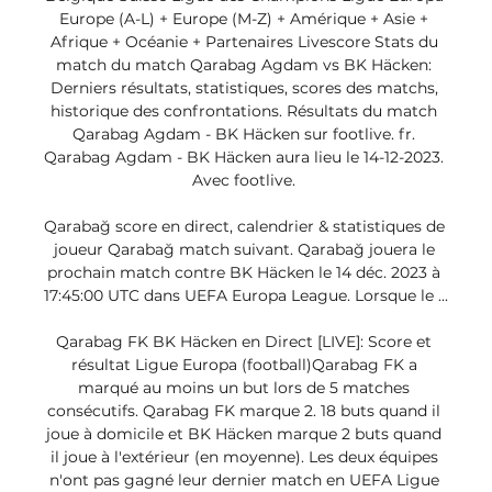
Europe (A-L) + Europe (M-Z) + Amérique + Asie + 
Afrique + Océanie + Partenaires Livescore Stats du 
match du match Qarabag Agdam vs BK Häcken: 
Derniers résultats, statistiques, scores des matchs, 
historique des confrontations. Résultats du match 
Qarabag Agdam - BK Häcken sur footlive. fr. 
Qarabag Agdam - BK Häcken aura lieu le 14-12-2023. 
Avec footlive. 

Qarabağ score en direct, calendrier & statistiques de 
joueur Qarabağ match suivant. Qarabağ jouera le 
prochain match contre BK Häcken le 14 déc. 2023 à 
17:45:00 UTC dans UEFA Europa League. Lorsque le ...

Qarabag FK BK Häcken en Direct [LIVE]: Score et 
résultat Ligue Europa (football)Qarabag FK a 
marqué au moins un but lors de 5 matches 
consécutifs. Qarabag FK marque 2. 18 buts quand il 
joue à domicile et BK Häcken marque 2 buts quand 
il joue à l'extérieur (en moyenne). Les deux équipes 
n'ont pas gagné leur dernier match en UEFA Ligue 