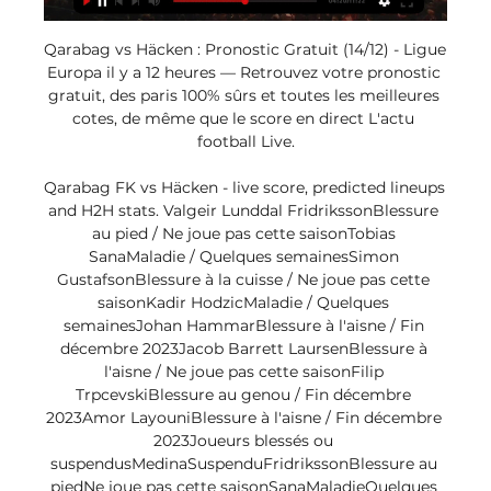
Qarabag vs Häcken : Pronostic Gratuit (14/12) - Ligue 
Europa il y a 12 heures — Retrouvez votre pronostic 
gratuit, des paris 100% sûrs et toutes les meilleures 
cotes, de même que le score en direct L'actu 
football Live.

Qarabag FK vs Häcken - live score, predicted lineups 
and H2H stats. Valgeir Lunddal FridrikssonBlessure 
au pied / Ne joue pas cette saisonTobias 
SanaMaladie / Quelques semainesSimon 
GustafsonBlessure à la cuisse / Ne joue pas cette 
saisonKadir HodzicMaladie / Quelques 
semainesJohan HammarBlessure à l'aisne / Fin 
décembre 2023Jacob Barrett LaursenBlessure à 
l'aisne / Ne joue pas cette saisonFilip 
TrpcevskiBlessure au genou / Fin décembre 
2023Amor LayouniBlessure à l'aisne / Fin décembre 
2023Joueurs blessés ou 
suspendusMedinaSuspenduFridrikssonBlessure au 
piedNe joue pas cette saisonSanaMaladieQuelques 