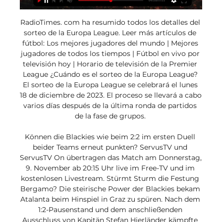
RadioTimes. com ha resumido todos los detalles del 
sorteo de la Europa League. Leer más artículos de 
fútbol: Los mejores jugadores del mundo | Mejores 
jugadores de todos los tiempos | Fútbol en vivo por 
televisión hoy | Horario de televisión de la Premier 
League ¿Cuándo es el sorteo de la Europa League? 
El sorteo de la Europa League se celebrará el lunes 
18 de diciembre de 2023. El proceso se llevará a cabo 
varios días después de la última ronda de partidos 
de la fase de grupos. 

Können die Blackies wie beim 2:2 im ersten Duell 
beider Teams erneut punkten? ServusTV und 
ServusTV On übertragen das Match am Donnerstag, 
9. November ab 20:15 Uhr live im Free-TV und im 
kostenlosen Livestream. Stürmt Sturm die Festung 
Bergamo? Die steirische Power der Blackies bekam 
Atalanta beim Hinspiel in Graz zu spüren. Nach dem 
1:2-Pausenstand und dem anschließenden 
Ausschluss von Kapitän Stefan Hierländer kämpfte 