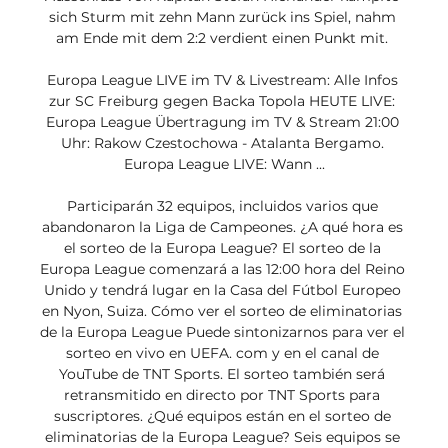
sich Sturm mit zehn Mann zurück ins Spiel, nahm 
am Ende mit dem 2:2 verdient einen Punkt mit. 

Europa League LIVE im TV & Livestream: Alle Infos 
zur SC Freiburg gegen Backa Topola HEUTE LIVE: 
Europa League Übertragung im TV & Stream 21:00 
Uhr: Rakow Czestochowa - Atalanta Bergamo. 
Europa League LIVE: Wann ...

Participarán 32 equipos, incluidos varios que 
abandonaron la Liga de Campeones. ¿A qué hora es 
el sorteo de la Europa League? El sorteo de la 
Europa League comenzará a las 12:00 hora del Reino 
Unido y tendrá lugar en la Casa del Fútbol Europeo 
en Nyon, Suiza. Cómo ver el sorteo de eliminatorias 
de la Europa League Puede sintonizarnos para ver el 
sorteo en vivo en UEFA. com y en el canal de 
YouTube de TNT Sports. El sorteo también será 
retransmitido en directo por TNT Sports para 
suscriptores. ¿Qué equipos están en el sorteo de 
eliminatorias de la Europa League? Seis equipos se 