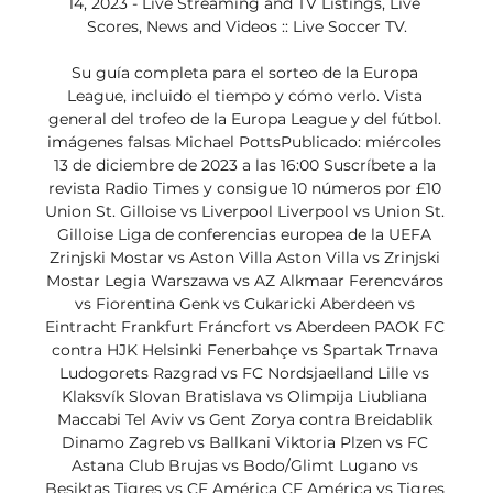
14, 2023 - Live Streaming and TV Listings, Live 
Scores, News and Videos :: Live Soccer TV.

Su guía completa para el sorteo de la Europa 
League, incluido el tiempo y cómo verlo. Vista 
general del trofeo de la Europa League y del fútbol. 
imágenes falsas Michael PottsPublicado: miércoles 
13 de diciembre de 2023 a las 16:00 Suscríbete a la 
revista Radio Times y consigue 10 números por £10 
Union St. Gilloise vs Liverpool Liverpool vs Union St. 
Gilloise Liga de conferencias europea de la UEFA 
Zrinjski Mostar vs Aston Villa Aston Villa vs Zrinjski 
Mostar Legia Warszawa vs AZ Alkmaar Ferencváros 
vs Fiorentina Genk vs Cukaricki Aberdeen vs 
Eintracht Frankfurt Fráncfort vs Aberdeen PAOK FC 
contra HJK Helsinki Fenerbahçe vs Spartak Trnava 
Ludogorets Razgrad vs FC Nordsjaelland Lille vs 
Klaksvík Slovan Bratislava vs Olimpija Liubliana 
Maccabi Tel Aviv vs Gent Zorya contra Breidablik 
Dinamo Zagreb vs Ballkani Viktoria Plzen vs FC 
Astana Club Brujas vs Bodo/Glimt Lugano vs 
Besiktas Tigres vs CF América CF América vs Tigres 