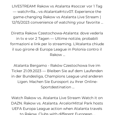
LIVESTREAM! Rakow vs Atalanta #soccer vor 1 Tag 
— watch=Ra…-vs-Atalanta#rtcv07. Experience the 
game-changing Rakow vs Atalanta Live Stream | 
12/15/2023 convenience of watching your favorite ...

Diretta Rakow Czestochowa-Atalanta: dove vederla 
in tv e vor 2 Tagen — Ultime notizie, probabili 
formazioni e link per lo streaming. L'Atalanta chiude 
il suo girone di Europa League in Polonia contro il 
Rakow ...

Atalanta Bergamo - Raków Czestochowa live im 
Ticker 21.09.2023 — Bleiben Sie auf dem Laufenden 
in der Bundesliga, Champions League und anderen 
Ligen. Machen Sie Eurosport zu Ihrer Online-
Sportdestination ...

Watch Rakow vs. Atalanta Live Stream Watch it on 
DAZN. Rakow vs. Atalanta. ArcelorMittal Park hosts 
UEFA Europa League action when Atalanta travels 
to Rakow. Clubs with different European ...
