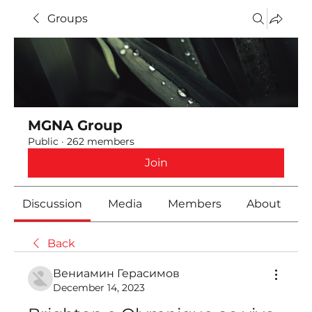
Groups
MGNA Group
Public
·
262 members
Join
Discussion
Media
Members
About
Back
Вениамин Герасимов
December 14, 2023