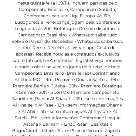
nesta quinta-feira (09/11), incluem partidas pelo 
Campeonato Brasileiro, Campeonato Saudita, 
Conference League e Liga Europa. Às 17h, 
Ludogorets e Fenerbahçe jogam pela Conference 
League. Já às 20h, Botafogo e Grêmio disputam o 
Campeonato Brasileiro. • Whatsapp: saiba tudo 
sobre o Paysandu. Recêêêba! • Whatsapp: saiba tudo 
sobre Remo. Recêêêba! • Whatsapp: Gosta de 
apostas? Receba notícias e conteúdos exclusivos 
sobre futebol, NBA e loterias. É grátis! Veja horários 
e onde assistir ao vivo os jogos de futebol de hoje 
Campeonato Brasileiro (Brasileirão) Corinthians x 
Atlético-MG - 19h - Premiere Goiás x Santos - 19h - 
Premiere Bahia x Cuiabá - 20h - Premiere Botafogo 
x Grêmio - 20h - SporTV e Premiere Campeonato 
Saudita Al Raed x Al Shabab - 12h - sem informações 
Al Khaleej x Al Taee - 12h - sem informações Dhamk 
x Al Ahli - 15h - sem informações Al Riyadh x Al 
Fateh - 15h - sem informações Conference League 
Astana x Ballkani - 12h30 -Star+ Besiktas x 
Bogo/Glimt - 14h45 - Star+ Plzen x Dinamo Zagreb - 