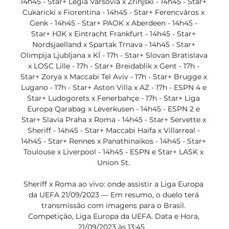
14h45 - Star+ Legia Varsóvia x Zrinjski - 14h45 - Star+ 
Cukaricki x Fiorentina - 14h45 - Star+ Ferencváros x 
Genk - 14h45 - Star+ PAOK x Aberdeen - 14h45 - 
Star+ HJK x Eintracht Frankfurt - 14h45 - Star+ 
Nordsjaelland x Spartak Trnava - 14h45 - Star+ 
Olimpija Ljubljana x KÍ - 17h - Star+ Slovan Bratislava 
x LOSC Lille - 17h - Star+ Breidablik x Gent - 17h - 
Star+ Zorya x Maccabi Tel Aviv - 17h - Star+ Brugge x 
Lugano - 17h - Star+ Aston Villa x AZ - 17h - ESPN 4 e 
Star+ Ludogorets x Fenerbahçe - 17h - Star+ Liga 
Europa Qarabag x Leverkusen - 14h45 - ESPN 2 e 
Star+ Slavia Praha x Roma - 14h45 - Star+ Servette x 
Sheriff - 14h45 - Star+ Maccabi Haifa x Villarreal - 
14h45 - Star+ Rennes x Panathinaikos - 14h45 - Star+ 
Toulouse x Liverpool - 14h45 - ESPN e Star+ LASK x 
Union St. 

Sheriff x Roma ao vivo: onde assistir a Liga Europa 
da UEFA 21/09/2023 — Em resumo, o duelo terá 
transmissão com imagens para o Brasil. 
Competição, Liga Europa da UEFA. Data e Hora, 
21/09/2023 às 13:45 ...
