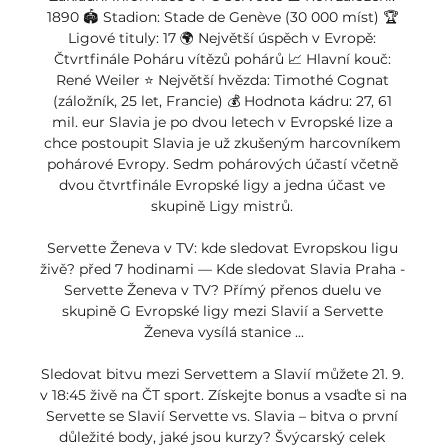
1890 🏟 Stadion: Stade de Genève (30 000 míst) 🏆 
Ligové tituly: 17 🌍 Největší úspěch v Evropě: 
Čtvrtfinále Poháru vítězů pohárů 📈 Hlavní kouč: 
René Weiler ⭐ Největší hvězda: Timothé Cognat 
(záložník, 25 let, Francie) 💰 Hodnota kádru: 27, 61 
mil. eur Slavia je po dvou letech v Evropské lize a 
chce postoupit Slavia je už zkušeným harcovníkem 
pohárové Evropy. Sedm pohárových účastí včetně 
dvou čtvrtfinále Evropské ligy a jedna účast ve 
skupině Ligy mistrů. 

Servette Ženeva v TV: kde sledovat Evropskou ligu 
živě? před 7 hodinami — Kde sledovat Slavia Praha - 
Servette Ženeva v TV? Přímý přenos duelu ve 
skupině G Evropské ligy mezi Slavií a Servette 
Ženeva vysílá stanice ...

Sledovat bitvu mezi Servettem a Slavií můžete 21. 9. 
v 18:45 živě na ČT sport. Získejte bonus a vsaďte si na 
Servette se Slavií Servette vs. Slavia – bitva o první 
důležité body, jaké jsou kurzy? Švýcarský celek 