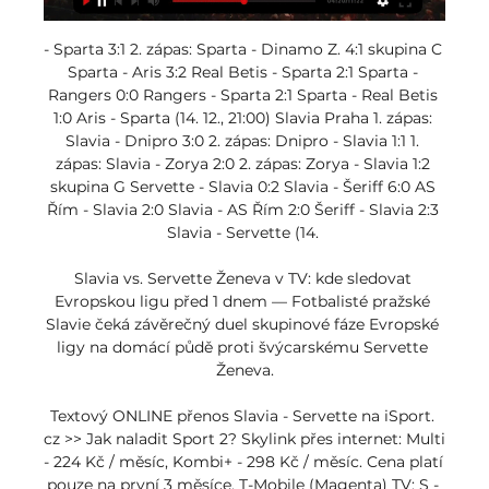
- Sparta 3:1 2. zápas: Sparta - Dinamo Z. 4:1 skupina C 
Sparta - Aris 3:2 Real Betis - Sparta 2:1 Sparta - 
Rangers 0:0 Rangers - Sparta 2:1 Sparta - Real Betis 
1:0 Aris - Sparta (14. 12., 21:00) Slavia Praha 1. zápas: 
Slavia - Dnipro 3:0 2. zápas: Dnipro - Slavia 1:1 1. 
zápas: Slavia - Zorya 2:0 2. zápas: Zorya - Slavia 1:2 
skupina G Servette - Slavia 0:2 Slavia - Šeriff 6:0 AS 
Řím - Slavia 2:0 Slavia - AS Řím 2:0 Šeriff - Slavia 2:3 
Slavia - Servette (14. 

Slavia vs. Servette Ženeva v TV: kde sledovat 
Evropskou ligu před 1 dnem — Fotbalisté pražské 
Slavie čeká závěrečný duel skupinové fáze Evropské 
ligy na domácí půdě proti švýcarskému Servette 
Ženeva.

Textový ONLINE přenos Slavia - Servette na iSport. 
cz >> Jak naladit Sport 2? Skylink přes internet: Multi 
- 224 Kč / měsíc, Kombi+ - 298 Kč / měsíc. Cena platí 
pouze na první 3 měsíce. T-Mobile (Magenta) TV: S - 