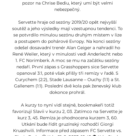
pozor na Chrise Bediu, který umí být velmi 
nebezpečný. 

Servette hraje od sezóny 2019/20 opět nejvyšší 
soutěž a jeho výsledky mají vzestupnou tendenci. To 
se potvrdilo minulou sezónu druhým místem v lize 
a postupem do pohárové Evropy. Na konci sezóny 
odešel dosavadní trenér Alan Geiger a nahradil ho 
René Weiler, který v minulosti vedl Anderlecht nebo 
1. FC Norimberk. A moc se mu na začátku sezóny 
nedaří. První zápas s Grasshoppers sice Servette 
opanoval 3:1, poté však přišly tři remízy v řadě. S 
Curychem (2:2), Stade Lausanne – Ouchy (1:1) a St. 
Gallenem (1:1). Poslední dvě kola pak ženevský klub 
dokonce prohrál. 

A kurzy to nyní vidí stejně, bookmakeři totiž 
favorizují Slavii v kurzu 2, 03. Zatímco na Servette je 
kurz 3, 45. Remíza je ohodnocena kurzem 3, 60. 
Utkání bude řídit gruzínský rozhodčí Giorgi 
Kruashvili. Informace před zápasem FC Servette vs. 