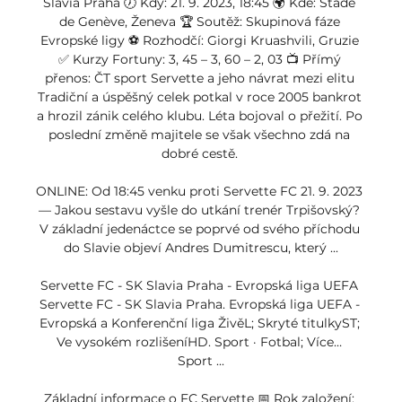
Slavia Praha 🕖 Kdy: 21. 9. 2023, 18:45 🌍 Kde: Stade 
de Genève, Ženeva 🏆 Soutěž: Skupinová fáze 
Evropské ligy ⚽ Rozhodčí: Giorgi Kruashvili, Gruzie 
✅ Kurzy Fortuny: 3, 45 – 3, 60 – 2, 03 📺 Přímý 
přenos: ČT sport Servette a jeho návrat mezi elitu 
Tradiční a úspěšný celek potkal v roce 2005 bankrot 
a hrozil zánik celého klubu. Léta bojoval o přežití. Po 
poslední změně majitele se však všechno zdá na 
dobré cestě. 

ONLINE: Od 18:45 venku proti Servette FC 21. 9. 2023 
— Jakou sestavu vyšle do utkání trenér Trpišovský? 
V základní jedenáctce se poprvé od svého příchodu 
do Slavie objeví Andres Dumitrescu, který ...

Servette FC - SK Slavia Praha - Evropská liga UEFA 
Servette FC - SK Slavia Praha. Evropská liga UEFA - 
Evropská a Konferenční liga ŽivěL; Skryté titulkyST; 
Ve vysokém rozlišeníHD. Sport · Fotbal; Více… 
Sport ...

Základní informace o FC Servette 📅 Rok založení: 