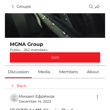
Groups
MGNA Group
Public
·
262 members
Join
Discussion
Media
Members
About
Back
Михаил Ефрёмов
December 14, 2023