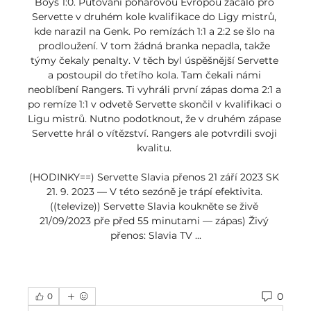
Boys 1:0. Putování pohárovou Evropou začalo pro 
Servette v druhém kole kvalifikace do Ligy mistrů, 
kde narazil na Genk. Po remízách 1:1 a 2:2 se šlo na 
prodloužení. V tom žádná branka nepadla, takže 
týmy čekaly penalty. V těch byl úspěšnější Servette 
a postoupil do třetího kola. Tam čekali námi 
neoblíbení Rangers. Ti vyhráli první zápas doma 2:1 a 
po remíze 1:1 v odvetě Servette skončil v kvalifikaci o 
Ligu mistrů. Nutno podotknout, že v druhém zápase 
Servette hrál o vítězství. Rangers ale potvrdili svoji 
kvalitu. 

(HODINKY==) Servette Slavia přenos 21 září 2023 SK 
21. 9. 2023 — V této sezóně je trápí efektivita. 
((televize)) Servette Slavia koukněte se živě 
21/09/2023 pře před 55 minutami — zápas) Živý 
přenos: Slavia TV ...
0
0