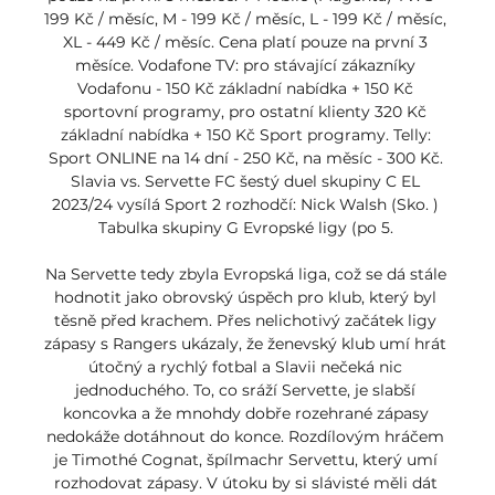
199 Kč / měsíc, M - 199 Kč / měsíc, L - 199 Kč / měsíc, 
XL - 449 Kč / měsíc. Cena platí pouze na první 3 
měsíce. Vodafone TV: pro stávající zákazníky 
Vodafonu - 150 Kč základní nabídka + 150 Kč 
sportovní programy, pro ostatní klienty 320 Kč 
základní nabídka + 150 Kč Sport programy. Telly: 
Sport ONLINE na 14 dní - 250 Kč, na měsíc - 300 Kč. 
Slavia vs. Servette FC šestý duel skupiny C EL 
2023/24 vysílá Sport 2 rozhodčí: Nick Walsh (Sko. ) 
Tabulka skupiny G Evropské ligy (po 5. 

Na Servette tedy zbyla Evropská liga, což se dá stále 
hodnotit jako obrovský úspěch pro klub, který byl 
těsně před krachem. Přes nelichotivý začátek ligy 
zápasy s Rangers ukázaly, že ženevský klub umí hrát 
útočný a rychlý fotbal a Slavii nečeká nic 
jednoduchého. To, co sráží Servette, je slabší 
koncovka a že mnohdy dobře rozehrané zápasy 
nedokáže dotáhnout do konce. Rozdílovým hráčem 
je Timothé Cognat, špílmachr Servettu, který umí 
rozhodovat zápasy. V útoku by si slávisté měli dát 