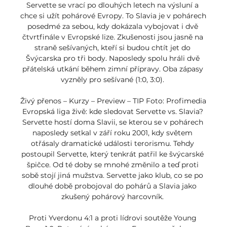
Servette se vrací po dlouhých letech na výsluní a 
chce si užít pohárové Evropy. To Slavia je v pohárech 
posedmé za sebou, kdy dokázala vybojovat i dvě 
čtvrtfinále v Evropské lize. Zkušenosti jsou jasně na 
straně sešívaných, kteří si budou chtít jet do 
Švýcarska pro tři body. Naposledy spolu hráli dvě 
přátelská utkání během zimní přípravy. Oba zápasy 
vyzněly pro sešívané (1:0, 3:0). 

Živý přenos – Kurzy – Preview – TIP Foto: Profimedia 
Evropská liga živě: kde sledovat Servette vs. Slavia? 
Servette hostí doma Slavii, se kterou se v pohárech 
naposledy setkal v září roku 2001, kdy světem 
otřásaly dramatické události terorismu. Tehdy 
postoupil Servette, který tenkrát patřil ke švýcarské 
špičce. Od té doby se mnohé změnilo a teď proti 
sobě stojí jiná mužstva. Servette jako klub, co se po 
dlouhé době probojoval do pohárů a Slavia jako 
zkušený pohárový harcovník. 

Proti Yverdonu 4:1 a proti lídrovi soutěže Young 