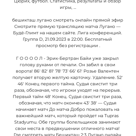
Цюрих, футбол. Статистика, результаты и обзор 
игры, ...

бешикташ лугано смотреть онлайн прямой эфир 
Смотрите прямую трансляцию матча Лугано — 
Будё-Глимт на нашем сайте. Лига конференций. 
Группа D, 21.09.2023 в 22:00. Бесплатный 
просмотр без регистрации .

Г О О О О Л - Эрик-Бертран Байи уже закрыл 
голову руками от печали. Он забил в свои 
ворота! 86' 82' 81' 78' 73' 66' 61' Розье Валентен 
получает вторую желтую карточку. Удаление. 52' 
46' Конец первого тайма. Судья свистит три 
раза, обозначая, что игроки уходят на перерыв. 
Первый тайм 48' Конец. Судья свистит три раза, 
обозначая, что матч окончен 43' 38' — Судья 
начинает матч До матча Добро пожаловать на 
важнейший матч, который пройдет на Tupras 
Stadyumu. Обе группы болельщиков занимают 
свои места в предвкушении отличного матча! 
Где смотреть матч Бешикташ 2:3 Лугано онлайн 