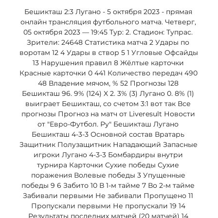
Бешикташ 2:3 Лугано - 5 октября 2023 - прямая 
онлайн трансляция футбольного матча. Четверг, 
05 октября 2023 — 19:45 Тур: 2. Стадион: Тупрас. 
Зрители: 24648 Статистика матча 2 Удары по 
воротам 12 4 Удары в створ 5 1 Угловые Офсайды 
13 Нарушения правил 8 Жёлтые карточки 
Красные карточки 0 441 Количество передач 490 
48 Владение мячом, % 52 Прогнозы 128 
Бешикташ 96. 9% (124) X 2. 3% (3) Лугано 0. 8% (1) 
выиграет Бешикташ, со счетом 3:1 вот так Все 
прогнозы Прогноз на матч от Liveresult Новости 
от "Евро-Футбол. Ру" Бешикташ Лугано 
Бешикташ 4-3-3 Основной состав Вратарь 
Защитник Полузащитник Нападающий Запасные 
игроки Лугано 4-3-3 Бомбардиры внутри 
турнира Карточки Сухие победы Сухие 
поражения Волевые победы 3 Упущенные 
победы 9 6 Забито 10 В 1-м тайме 7 Во 2-м тайме 
Забивали первыми Не забивали Пропущено 11 
Пропускали первыми Не пропускали 19 14 
Результаты последних матчей (20 матчей) 14 