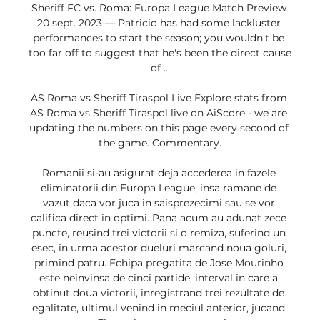
Sheriff FC vs. Roma: Europa League Match Preview 
20 sept. 2023 — Patricio has had some lackluster 
performances to start the season; you wouldn't be 
too far off to suggest that he's been the direct cause 
of ...

AS Roma vs Sheriff Tiraspol Live Explore stats from 
AS Roma vs Sheriff Tiraspol live on AiScore - we are 
updating the numbers on this page every second of 
the game. Commentary.

Romanii si-au asigurat deja accederea in fazele 
eliminatorii din Europa League, insa ramane de 
vazut daca vor juca in saisprezecimi sau se vor 
califica direct in optimi. Pana acum au adunat zece 
puncte, reusind trei victorii si o remiza, suferind un 
esec, in urma acestor dueluri marcand noua goluri, 
primind patru. Echipa pregatita de Jose Mourinho 
este neinvinsa de cinci partide, interval in care a 
obtinut doua victorii, inregistrand trei rezultate de 
egalitate, ultimul venind in meciul anterior, jucand 