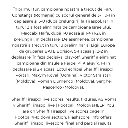
În primul tur, campioana noastră a trecut de Farul 
Constanța (România) cu scorul general de 3-1: 0-1 în 
deplasare și 3-0 (după prelungiri) la Tiraspol. Iar în 
turul 2 a fost eliminată de campioana Israelului, 
Maccabi Haifa, după 1-0 acasă și 1-4 (1-2), în 
prelungiri, în deplasare. De asemenea, campioana 
noastră a trecut în turul 3 preliminar al Ligii Europa 
de gruparea BATE Borisov, 5-1 acasă și 2-2 în 
deplasare. În faza decisivă, play-off, Sheriff a eliminat 
campioana din Insulele Feroe, KÍ Klaksvík, 1-1 în 
deplasare și 2-1 acasă. Lotul echipei Sheriff Tiraspol: 
Portari: Maxym Koval (Ucraina), Victor Straistari 
(Moldova), Roman Dumenco (Moldova), Serghei 
Paşcenco (Moldova). 

Sheriff Tiraspol live scores, results, fixtures, AS Roma 
v Sheriff Tiraspol live | Football, MoldovaHELP: You 
are on Sheriff Tiraspol live scores page in 
Football/Moldova section. Flashscore. info offers 
Sheriff Tiraspol livescore, final and partial results, 