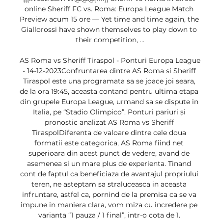
online Sheriff FC vs. Roma: Europa League Match 
Preview acum 15 ore — Yet time and time again, the 
Giallorossi have shown themselves to play down to 
their competition, ...

AS Roma vs Sheriff Tiraspol - Ponturi Europa League 
- 14-12-2023Confruntarea dintre AS Roma si Sheriff 
Tiraspol este una programata sa se joace joi seara, 
de la ora 19:45, aceasta contand pentru ultima etapa 
din grupele Europa League, urmand sa se dispute in 
Italia, pe “Stadio Olimpico”. Ponturi pariuri și 
pronostic analizat AS Roma vs Sheriff 
TiraspolDiferenta de valoare dintre cele doua 
formatii este categorica, AS Roma fiind net 
superioara din acest punct de vedere, avand de 
asemenea si un mare plus de experienta. Tinand 
cont de faptul ca beneficiaza de avantajul propriului 
teren, ne asteptam sa straluceasca in aceasta 
infruntare, astfel ca, pornind de la premisa ca se va 
impune in maniera clara, vom miza cu incredere pe 
varianta “1 pauza / 1 final”, intr-o cota de 1. 
