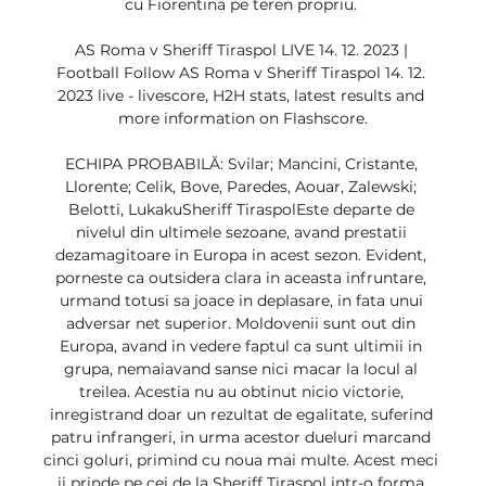
cu Fiorentina pe teren propriu. 

AS Roma v Sheriff Tiraspol LIVE 14. 12. 2023 | 
Football Follow AS Roma v Sheriff Tiraspol 14. 12. 
2023 live - livescore, H2H stats, latest results and 
more information on Flashscore.

ECHIPA PROBABILĂ: Svilar; Mancini, Cristante, 
Llorente; Celik, Bove, Paredes, Aouar, Zalewski; 
Belotti, LukakuSheriff TiraspolEste departe de 
nivelul din ultimele sezoane, avand prestatii 
dezamagitoare in Europa in acest sezon. Evident, 
porneste ca outsidera clara in aceasta infruntare, 
urmand totusi sa joace in deplasare, in fata unui 
adversar net superior. Moldovenii sunt out din 
Europa, avand in vedere faptul ca sunt ultimii in 
grupa, nemaiavand sanse nici macar la locul al 
treilea. Acestia nu au obtinut nicio victorie, 
inregistrand doar un rezultat de egalitate, suferind 
patru infrangeri, in urma acestor dueluri marcand 
cinci goluri, primind cu noua mai multe. Acest meci 
ii prinde pe cei de la Sheriff Tiraspol intr-o forma 