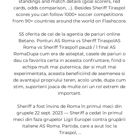
standings and match details (goal scorers, red 
cards, odds comparison, …). Besides Sheriff Tiraspol 
scores you can follow 1000+ soccer competitions 
from 90+ countries around the world on Flashscore. 

55 oferita de cei de la agentia de pariuri online 
Betano. Ponturi AS Roma vs Sheriff TiraspolAS 
Roma vs Sheriff Tiraspol1 pauză / 1 final AS 
RomaDupa cum era de asteptat, casele de pariuri o 
dau ca favorita certa in aceasta confruntare, fiind o 
echipa mult mai puternica, dar si mult mai 
experimentata, aceasta beneficiind de asemenea si 
de avantajul propriului teren, acolo unde, dupa cum 
stim, suporterii joaca de multe ori un rol extrem de 
important. 

Sheriff a fost învins de Roma în primul meci din 
grupele 22 sept. 2023 — Sheriff a cedat în primul 
meci din faza grupelor Ligii Europei contra grupării 
italiene AS Roma. Partida, care a avut loc la 
Tiraspol, ...
