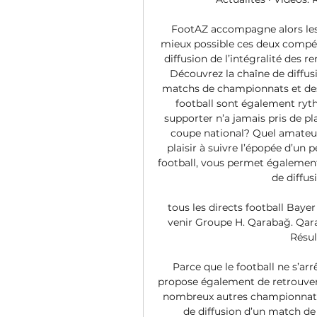
FootAZ accompagne alors les 
mieux possible ces deux compéti
diffusion de l’intégralité des r
Découvrez la chaîne de diffus
matchs de championnats et des
football sont également ryth
supporter n’a jamais pris de pla
coupe national? Quel amateur 
plaisir à suivre l’épopée d’u
football, vous permet également
de diffus
tous les directs football Baye
venir Groupe H. Qarabağ. Qara
Résul
Parce que le football ne s’ar
propose également de retrouver 
nombreux autres championnats 
de diffusion d’un match de