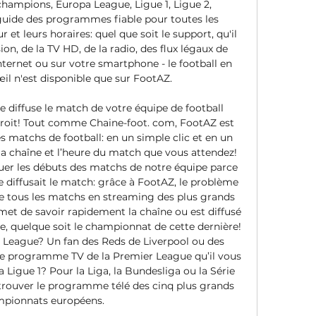
hampions, Europa League, Ligue 1, Ligue 2, 
 guide des programmes fiable pour toutes les 
 et leurs horaires: quel que soit le support, qu'il 
ion, de la TV HD, de la radio, des flux légaux de 
ternet ou sur votre smartphone - le football en 
il n'est disponible que sur FootAZ. 

e diffuse le match de votre équipe de football 
roit! Tout comme Chaine-foot. com, FootAZ est 
matchs de football: en un simple clic et en un 
la chaîne et l’heure du match que vous attendez! 
r les débuts des matchs de notre équipe parce 
e diffusait le match: grâce à FootAZ, le problème 
 tous les matchs en streaming des plus grands 
t de savoir rapidement la chaîne ou est diffusé 
e, quelque soit le championnat de cette dernière! 
 League? Un fan des Reds de Liverpool ou des 
le programme TV de la Premier League qu’il vous 
 Ligue 1? Pour la Liga, la Bundesliga ou la Série 
rouver le programme télé des cinq plus grands 
pionnats européens. 
