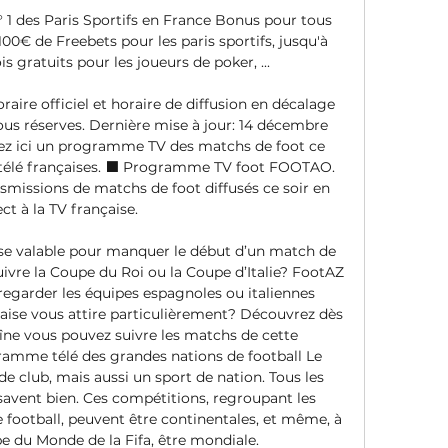
N° 1 des Paris Sportifs en France Bonus pour tous 
100€ de Freebets pour les paris sportifs, jusqu'à 
s gratuits pour les joueurs de poker, ...

aire officiel et horaire de diffusion en décalage 
ous réserves. Dernière mise à jour: 14 décembre 
ez ici un programme TV des matchs de foot ce 
es télé françaises. ⬛ Programme TV foot FOOTAO. 
nsmissions de matchs de foot diffusés ce soir en 
ect à la TV française. 

use valable pour manquer le début d’un match de 
vre la Coupe du Roi ou la Coupe d’Italie? FootAZ 
regarder les équipes espagnoles ou italiennes 
aise vous attire particulièrement? Découvrez dès 
îne vous pouvez suivre les matchs de cette 
ramme télé des grandes nations de football Le 
de club, mais aussi un sport de nation. Tous les 
avent bien. Ces compétitions, regroupant les 
 football, peuvent être continentales, et même, à 
e du Monde de la Fifa, être mondiale. 
