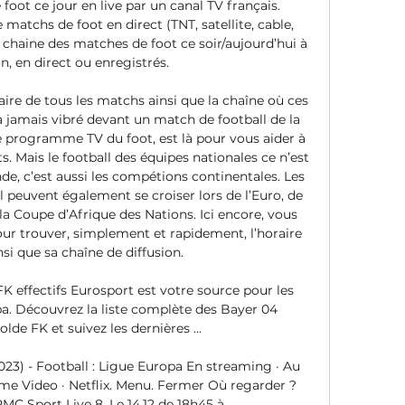
foot ce jour en live par un canal TV français. 
matchs de foot en direct (TNT, satellite, cable, 
 chaine des matches de foot ce soir/aujourd’hui à 
on, en direct ou enregistrés. 

ire de tous les matchs ainsi que la chaîne où ces 
a jamais vibré devant un match de football de la 
programme TV du foot, est là pour vous aider à 
 Mais le football des équipes nationales ce n’est 
, c’est aussi les compétions continentales. Les 
 peuvent également se croiser lors de l’Euro, de 
a Coupe d’Afrique des Nations. Ici encore, vous 
r trouver, simplement et rapidement, l’horaire 
i que sa chaîne de diffusion. 

 effectifs Eurosport est votre source pour les 
a. Découvrez la liste complète des Bayer 04 
lde FK et suivez les dernières ...

23) - Football : Ligue Europa En streaming · Au 
ime Video · Netflix. Menu. Fermer Où regarder ? 
MC Sport Live 8. Le 14.12 de 18h45 à ...
