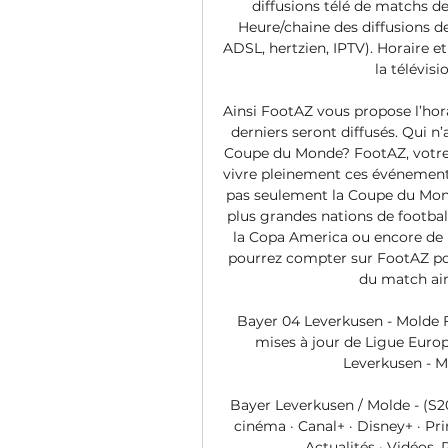
diffusions télé de matchs de 
Heure/chaine des diffusions de 
ADSL, hertzien, IPTV). Horaire et
la télévisi
Ainsi FootAZ vous propose l’hora
derniers seront diffusés. Qui n’
Coupe du Monde? FootAZ, votre 
vivre pleinement ces événements.
pas seulement la Coupe du Monde
plus grandes nations de football
la Copa America ou encore de l
pourrez compter sur FootAZ pou
du match ains
Bayer 04 Leverkusen - Molde FK
mises à jour de Ligue Europ
Leverkusen - Mo
Bayer Leverkusen / Molde - (S20
cinéma · Canal+ · Disney+ · Pr
Actualités · Vidéos. R