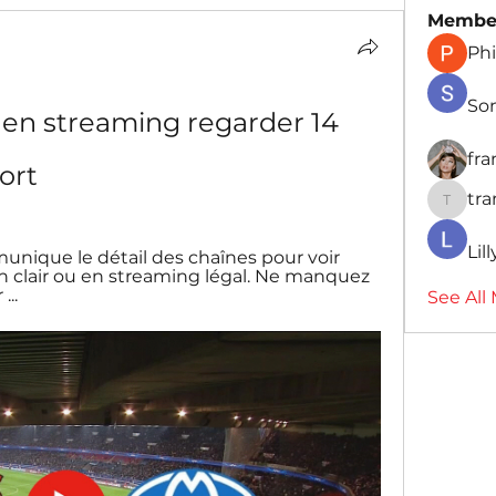
Membe
Phi
So
en streaming regarder 14 
fr
ort
tr
traman
Lil
ique le détail des chaînes pour voir 
 clair ou en streaming légal. Ne manquez 
...
See All