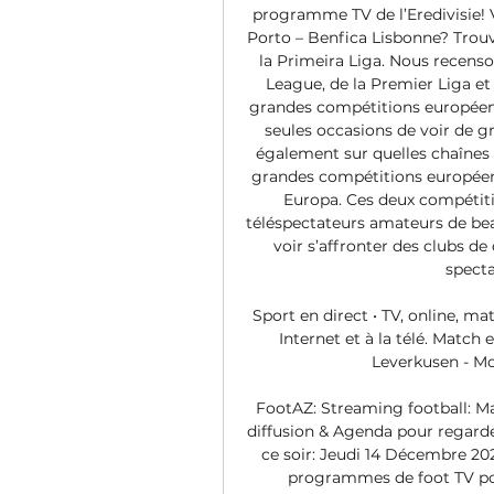
programme TV de l’Eredivisie! 
Porto – Benfica Lisbonne? Trouv
la Primeira Liga. Nous recenso
League, de la Premier Liga e
grandes compétitions européenn
seules occasions de voir de g
également sur quelles chaînes s
grandes compétitions européenn
Europa. Ces deux compétition
téléspectateurs amateurs de bea
voir s’affronter des clubs de
specta
Sport en direct • TV, online, ma
Internet et à la télé. Match 
Leverkusen - Mo
FootAZ: Streaming football: M
diffusion & Agenda pour regarder
ce soir: Jeudi 14 Décembre 2023
programmes de foot TV pour