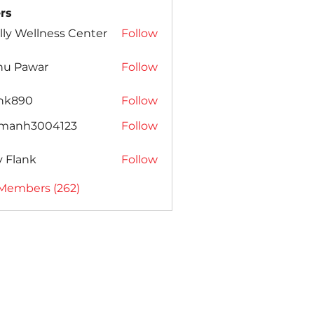
rs
lly Wellness Center
Follow
nu Pawar
Follow
ank890
Follow
amanh3004123
Follow
h3004123
ly Flank
Follow
 Members (262)