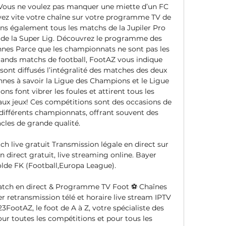
Vous ne voulez pas manquer une miette d’un FC 
ez vite votre chaîne sur votre programme TV de 
ns également tous les matchs de la Jupiler Pro 
t de la Super Lig. Découvrez le programme des 
es Parce que les championnats ne sont pas les 
rands matchs de football, FootAZ vous indique 
ont diffusés l’intégralité des matches des deux 
es à savoir la Ligue des Champions et le Ligue 
s font vibrer les foules et attirent tous les 
ux jeux! Ces compétitions sont des occasions de 
 différents championnats, offrant souvent des 
cles de grande qualité. 

tch live gratuit Transmission légale en direct sur 
en direct gratuit, live streaming online. Bayer 
lde FK (Football,Europa League).

atch en direct & Programme TV Foot ⚽ Chaînes 
 retransmission télé et horaire live stream IPTV 
FootAZ, le foot de A à Z, votre spécialiste des 
 toutes les compétitions et pour tous les 