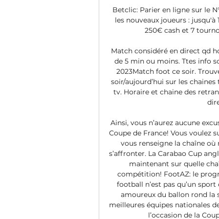
Betclic: Parier en ligne sur le 
les nouveaux joueurs : jusqu'à 
250€ cash et 7 tournoi
Match considéré en direct qd hor
de 5 min ou moins. Ttes info s
2023Match foot ce soir. Trouv
soir/aujourd’hui sur les chain
tv. Horaire et chaine des retra
dir
Ainsi, vous n’aurez aucune exc
Coupe de France! Vous voulez sui
vous renseigne la chaîne où 
s’affronter. La Carabao Cup angl
maintenant sur quelle cha
compétition! FootAZ: le prog
football n’est pas qu’un sport 
amoureux du ballon rond la s
meilleures équipes nationales de
l’occasion de la Coup