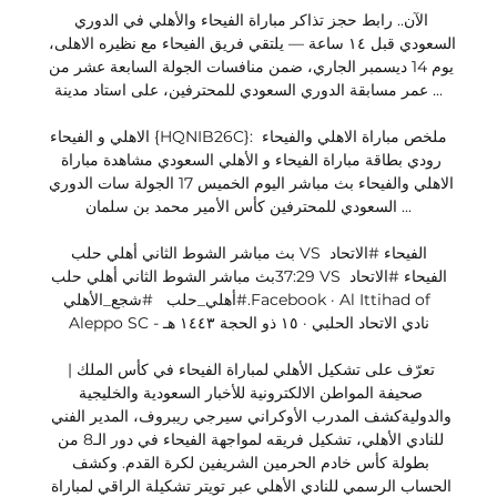
الآن.. رابط حجز تذاكر مباراة الفيحاء والأهلي في الدوري 
السعودي قبل ١٤ ساعة — يلتقي فريق الفيحاء مع نظيره الاهلى، 
يوم 14 ديسمبر الجاري، ضمن منافسات الجولة السابعة عشر من 
عمر مسابقة الدوري السعودي للمحترفين، على استاد مدينة ...

الاهلي و الفيحاء {HQNIB26C}: ملخص مباراة الاهلي والفيحاء 
رودي بطاقة مباراة الفيحاء و الأهلي السعودي مشاهدة مباراة 
الاهلي والفيحاء بث مباشر اليوم الخميس 17 الجولة سات الدوري 
السعودي للمحترفين كأس الأمير محمد بن سلمان ...

بث مباشر الشوط الثاني أهلي حلب VS الفيحاء #الاتحاد 
37:29بث مباشر الشوط الثاني أهلي حلب VS الفيحاء #الاتحاد 
#أهلي_حلب   #شجع_الأهلي.Facebook · Al Ittihad of 
Aleppo SC - نادي الاتحاد الحلبي · ١٥ ذو الحجة ١٤٤٣ هـ

تعرّف على تشكيل الأهلي لمباراة الفيحاء في كأس الملك | 
صحيفة المواطن الالكترونية للأخبار السعودية والخليجية 
والدوليةكشف المدرب الأوكراني سيرجي ريبروف، المدير الفني 
للنادي الأهلي، تشكيل فريقه لمواجهة الفيحاء في دور الـ8 من 
بطولة كأس خادم الحرمين الشريفين لكرة القدم. وكشف 
الحساب الرسمي للنادي الأهلي عبر تويتر تشكيلة الراقي لمباراة 