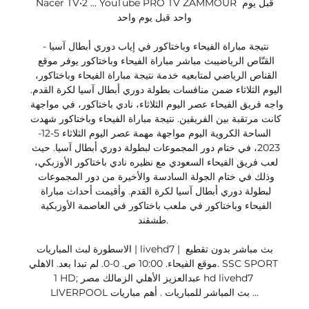
Nacer TV•2 ... YouTube PRO TV ZAMMOUR قبل يوم 
واحد قبل يوم واحد

نتيجة مباراة الفيحاء وباختاكور في إياب دوري أبطال آسيا - 
القنّاص الرياضيبث مباشر مباراة الفيحاء وباختاكور يوفر موقع 
القناص الرياضي لمتابعيه خدمة نتيجة مباراة الفيحاء وباختاكور، 
اليوم الثلاثاء ضمن منافسات بطولة دوري أبطال آسيا لكرة القدم. 
واجه فريق الفيحاء عصر اليوم الثلاثاء، نادي باختاكور، في مواجهة 
كانت مرتقبة بين الفريقين. نتيجة مباراة الفيحاء وباختاكور شهدت 
الساحة الكروية اليوم مواجهة مهمة عصر اليوم الثلاثاء 5-12-
2023، في ختام دور المجموعات لبطولة دوري أبطال آسيا. حيث 
لعب فريق الفيحاء السعودي مع نظيره نادي باختاكور الأوزبكي، 
وذلك في ختام الجولة السادسة والأخيرة من دور المجموعات 
لبطولة دوري أبطال آسيا لكرة القدم. وأقيمت أحداث مباراة 
الفيحاء وباختاكور في ملعب باختاكور في العاصمة الأوزبكية 
طشقند. 

الاسطورة لبث المباريات | livehd7 | بث مباشر بدون تقطيع 
موقع الفيحاء. 10:00 ص. 0-0. لم تبدا بعد. الاهلي. SSC SPORT 
1 HD; عبدالعزيز الأهلي الزمالك مصر hd livehd7 
LIVERPOOL بث المباشر للمباريات . أهم مباريات ...
