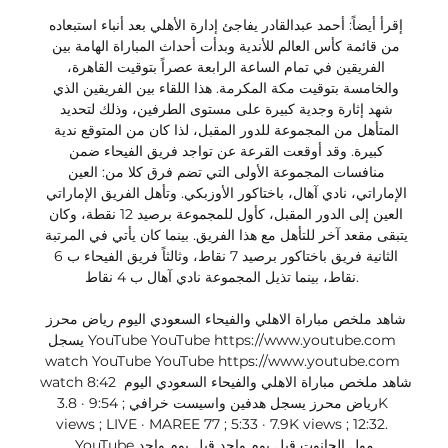
إقرأ أيضاً: أحمد عبدالقادر يفاجئ إدارة الأهلي بعد أنباء استبعاده 
من قائمة كأس العالم للأندية وبدأت أحداث المباراة الهامة بين 
الفريقين في تمام الساعة الرابعة عصراً بتوقيت القاهرة، 
والخامسة بتوقيت مكة المكرمة. هذا اللقاء بين الفريقين الذي 
شهد إثارة وجدية كبيرة على مستوى الطرفين، وذلك لتحديد 
المتأهل من المجموعة للدور المقبل، لذا كان من المتوقع ندية 
كبيرة. وقد أوقعت القرعة عن تواجد فريق الفيحاء ضمن 
منافسات المجموعة الأولى التي تضم فرق كلا من: العين 
الإماراتي، نادي آهال، باختاكور الأوزبكي. وتأهل الفريق الإماراتي 
العين إلى الدور المقبل، كأول للمجموعة برصيد 12 نقطة، وكان 
يتبقى مقعد آخر للتأهل مع هذا الفريق. بينما كان يأتي في المرتبة 
الثانية فريق باختاكور برصيد 7 نقاط، وثالثاً فريق الفيحاء ب 6 
نقاط، بينما تذيل المجموعة نادي آهال ب 4 نقاط. 

شاهد ملخص مباراة الاهلي والفيحاء السعودي اليوم رياض محرز 
يسجل YouTube YouTube https://www.youtube.com 
watch YouTube YouTube https://www.youtube.com 
watch 8:42 شاهد ملخص مباراة الاهلي والفيحاء السعودي اليوم 
رياض محرز يسجل هدفين واسيست خرافي ; 9:54 · 3.8K 
views ; LIVE · MAREE 77 ; 5:33 · 7.9K views ; 12:32. 
YouTube مول الحانوت قبل يوم واحد قبل يوم واحد