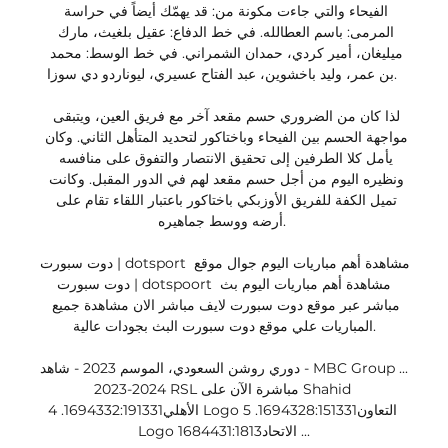
الفيحاء والتي جاءت مكونة من: قد يهمّك أيضاً في حراسة 
المرمى: باسم العطالله. في خط الدفاع: عقيل بلغيث، مارك 
ميليغان، أمير كردي، حمدان الشمراني. في خط الوسط: محمد 
بن عمر، وليد باخشوين، عبد الفتاح عسيري، ليوناردو دي سوزا. 

لذا كان من الضروري حسم مقعد آخر مع فريق العين، ويتبقى 
مواجهة الحسم بين الفيحاء وباختاكور لتحديد المتأهل الثاني. وكان 
يأمل كلا الطرفين إلى تحقيق الانتصار والتفوق على منافسه 
ونظيره اليوم من أجل حسم مقعد لهم في الدور المقبل. وكانت 
تميل الكفة للفريق الأوزبكي باختاكور باعتبار اللقاء تقام على 
أرضه ووسط جماهيره. 

دوت سبورت | dotsport مشاهدة أهم مباريات اليوم جوال موقع 
دوت سبورت | dotspoort مشاهدة أهم مباريات اليوم بث 
مباشر عبر موقع دوت سبورت لايف مباشر الان مشاهدة جميع 
المباريات علي موقع دوت سبورت البث بجودات عالية.

دوري روشن السعودي، الموسم 2023 - شاهد - MBC Group ... 
2023-2024 RSL مباشرة الآن على Shahid 
الأهلي1694332:191331. 4 Logo التعاون1694328:151331. 5 
Logo الاتحاد1684431:1813 ...
