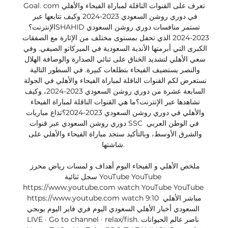
Goal. comتعرف على القنوات الناقلة لمباراة الفيحاء والأهلي 
في دوري روشن السعودي 2023-2024 وكيف تتابعها عبر 
الإنترنت؟SHAHIDتستمر منافسات دوري روشن السعودي 
2023-2024 الذي تحفل بمستوى مختلف من الإثارة مع الصفقات 
الكبرى التي أبرمتها الأندية السعودية في الميركاتو الصيفي. وفي 
سعي الأهلي لتشديد الخناق على ثنائي الصدارة والوصافة الهلال 
والنصر يستضيف الفيحاء بتطلعات كبيرة. في السطور التالية 
نستعرض لكم القنوات الناقلة لمباراة الفيحاء والأهلي في الجولة 
السابعة عشرة من دوري روشن السعودي 2023-2024، وكيف 
تشاهدها عبر الإنترنت؟ما هي القنوات الناقلة لمباراة الفيحاء 
والأهلي في دوري روشن السعودي 2023-2024؟تذاع مباريات 
دوري روشن السعودي عبر قنوات SSC في الوطن العربي 
والشرق الأوسط، وبالتأكيد ستجد مباراة الفيحاء والأهلي على 
شاشتها. 

ملخص الأهلي و الفيحاء اليوم أهداف و لمسات رياض محرز 
سجل ثنائية YouTube YouTube 
https://www.youtube.com watch YouTube YouTube 
https://www.youtube.com watch 9:10 مباشر الأهلي 
السعودي أخبار الأهلي السعودي اليوم فري فاير اليوم بوبجي 
LIVE · Go to channel · relax/fish. ناصر عالم الحيوانات 