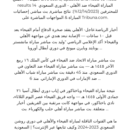
results 14 المباراة الفيحاء ضد الأهلي - الدوري السعودي 
للمحترفين (‏%12/14/2023): نتائج مباشرة, بث مباشر, إحصائيات 
المباراة & المواجهات المباشرة على Tribuna.com.

أخبار الرياضة:عاجل- الأهلي يفقد صخرة الدفاع أمام الفيحاء بعد 
قبل ١٠ ساعات — الإصابة تبعد هندي عن مواجهة الأهلي 
والفيحاء: أكد الإعلامي الرياضي "وليد بث مباشر مباراة مانشستر 
يونايتد وبايرن ميونخ في دوري أبطال أوروبا ...

بث مباشر مباراة الاتحاد ضد الفيحاء في كأس الملك ١٦ ربيع 
الآخر ١٤٤٥ هـ — بث مباشر مباراة الفيحاء ضد التعاون في 
الدوري السعودي. منذ 45 دقيقة بث مباشر مباراة شباب الأهلي 
ضد الإمارات في الدوري الإماراتي. منذ 6 ...

نتيجة مباراة الفيحاء وباختاكور في إياب دوري أبطال آسيا ٢١ 
جمادى الأولى ١٤٤٥ هـ — واجه فريق الفيحاء عصر اليوم الثلاثاء، 
نادي باختاكور، في مواجهة كانت مرتقبة بين الفريقين. أخبار 
متعلقة. بث مباشر مباراة أهلي حلب والكهرباء. بث ...

ما هي القنوات الناقلة لمباراة الفيحاء والأهلي في دوري روشن 
السعودي 2023-2024 وكيف تتابعها عبر الإنترنت؟ | السعودية 